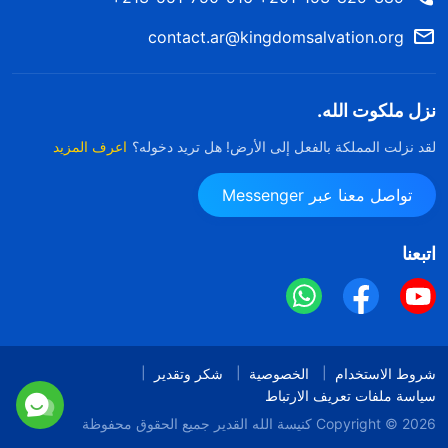
contact.ar@kingdomsalvation.org
نزل ملكوت الله.
لقد نزلت المملكة بالفعل إلى الأرض! هل تريد دخوله؟
اعرف المزيد
تواصل معنا عبر Messenger
اتبعنا
شروط الاستخدام
الخصوصية
شكر وتقدير
سياسة ملفات تعريف الارتباط
Copyright © 2026
كنيسة الله القدير
جميع الحقوق محفوظة