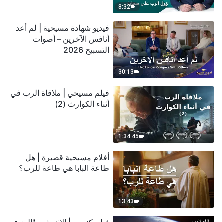
8:32
فيديو شهادة مسيحية | لم أعد
أنافس الآخرين – أصوات
التسبيح 2026
30:13
فيلم مسيحي | ملاقاة الرب في
أثناء الكوارث (2)
1:34:45
أفلام مسيحية قصيرة | هل
طاعة البابا هي طاعة للرب؟
13:43