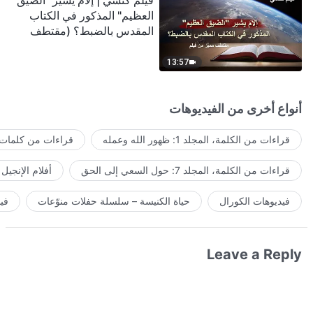
فيلم كنسي | إلامَ يشير "الضيق
العظيم" المذكور في الكتاب
المقدس بالضبط؟ (مقتطف
مميَّز من فيلم)
13:57
أنواع أخرى من الفيديوهات
قراءات من الكلمة، المجلد 1: ظهور الله وعمله
قراءات من كلمات ا
قراءات من الكلمة، المجلد 7: حول السعي إلى الحق
أفلام الإنجيل
فيديوهات الكورال
حياة الكنيسة – سلسلة حفلات منوّعات
في
Leave a Reply