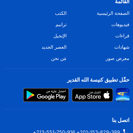
القائمة
الصفحة الرئيسية
الكتب
فيديوهات
ترانيم
قراءات
الإنجيل
شهادات
العصر الجديد
معرض صور
مَن نحن
حمِّل تطبيق كنيسة الله القدير
اتصل بنا
201-153-829-389+ 213-551-750-916+