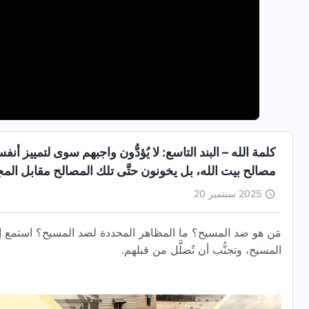
كلمة الله – البند التاسع: لا يُؤدُّون واجبهم سوى لتمييز 
مصالح بيت الله، بل يخونون حتَّى تلك المصالح مقابل الم
2025 سبتمبر 20
مَن هو ضد المسيح؟ ما المظاهر المحددة لضد المسيح؟ استمع إ
المسيح، وتجنُّب أن تُضلَّل من قبلهم.