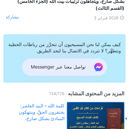
بشكل صارخ، ويتجاهلون ترتيبات بيت الله (الجزء الخامس)
(القسم الثالث)
مشاركة
2026 فبراير 3
كيف يمكن لنا نحن المسيحيون أن نتحرَّر من رباطات الخطية
ونتطهَّر؟ لا تتردد في الاتصال بنا لتجد الطريق.
تواصل معنا عبر Messenger
المزيد من المحتوى المشابه
134
/
176
كلمة الله – البند العاشر:
يحتقرون الحقَّ، وينتهكون
المبادئ بشكل صارخ،
ويتجاهلون ترتيبات بيت الله