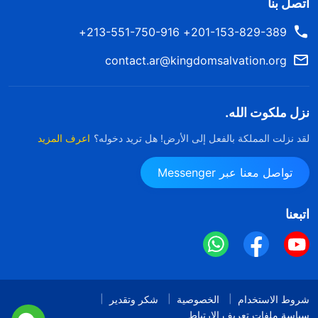
اتصل بنا
201-153-829-389+ 213-551-750-916+
contact.ar@kingdomsalvation.org
نزل ملكوت الله.
لقد نزلت المملكة بالفعل إلى الأرض! هل تريد دخوله؟
اعرف المزيد
تواصل معنا عبر Messenger
اتبعنا
شروط الاستخدام
الخصوصية
شكر وتقدير
سياسة ملفات تعريف الارتباط