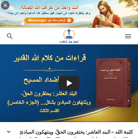
كلمة الله – البند العاشر: يحتقرون الحقَّ، وينتهكون المبادئ