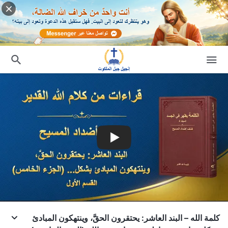
كلمة الله – البند العاشر: يحتقرون الحقَّ، وينتهكون المبادئ