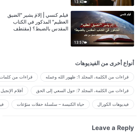
13:43
فيلم كنسي | إلامَ يشير "الضيق
العظيم" المذكور في الكتاب
المقدس بالضبط؟ (مقتطف
مميَّز من فيلم)
13:57
أنواع أخرى من الفيديوهات
قراءات من الكلمة، المجلد 1: ظهور الله وعمله
قراءات من كلمات ا
قراءات من الكلمة، المجلد 7: حول السعي إلى الحق
أفلام الإنجيل
فيديوهات الكورال
حياة الكنيسة – سلسلة حفلات منوّعات
في
Leave a Reply