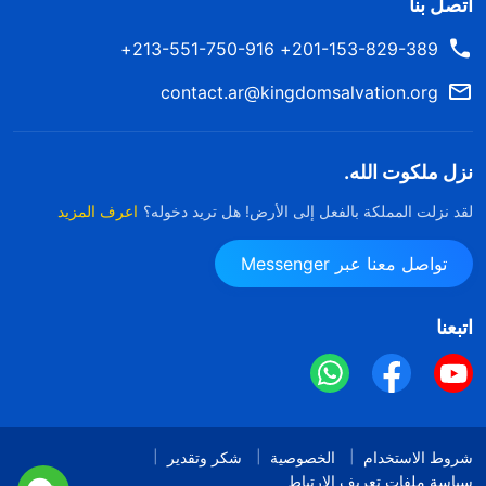
اتصل بنا
201-153-829-389+ 213-551-750-916+
contact.ar@kingdomsalvation.org
نزل ملكوت الله.
لقد نزلت المملكة بالفعل إلى الأرض! هل تريد دخوله؟
اعرف المزيد
تواصل معنا عبر Messenger
اتبعنا
شروط الاستخدام
الخصوصية
شكر وتقدير
سياسة ملفات تعريف الارتباط