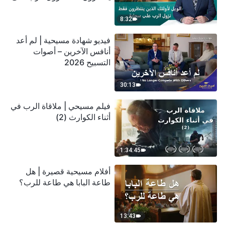
سحابة
8:32
فيديو شهادة مسيحية | لم أعد
أنافس الآخرين – أصوات
التسبيح 2026
30:13
فيلم مسيحي | ملاقاة الرب في
أثناء الكوارث (2)
1:34:45
أفلام مسيحية قصيرة | هل
طاعة البابا هي طاعة للرب؟
13:43