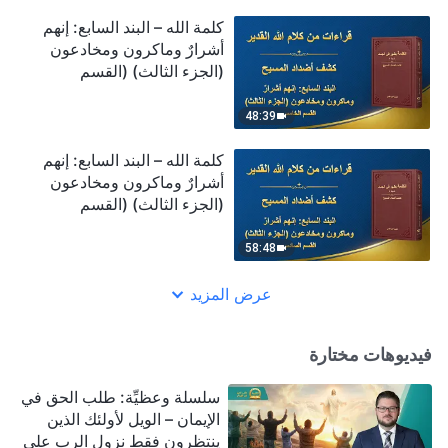
كلمة الله – البند السابع: إنهم
أشرارٌ وماكرون ومخادعون
(الجزء الثالث) (القسم
الخامس)
48:39
كلمة الله – البند السابع: إنهم
أشرارٌ وماكرون ومخادعون
(الجزء الثالث) (القسم
السادس)
58:48
عرض المزيد
فيديوهات مختارة
سلسلة وعظيِّة: طلب الحق في
الإيمان – الويل لأولئك الذين
ينتظرون فقط نزول الرب على