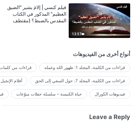
فيلم كنسي | إلامَ يشير "الضيق
العظيم" المذكور في الكتاب
المقدس بالضبط؟ (مقتطف
مميَّز من فيلم)
13:57
أنواع أخرى من الفيديوهات
قراءات من الكلمة، المجلد 1: ظهور الله وعمله
قراءات من كلمات ا
قراءات من الكلمة، المجلد 7: حول السعي إلى الحق
أفلام الإنجيل
فيديوهات الكورال
حياة الكنيسة – سلسلة حفلات منوّعات
في
Leave a Reply