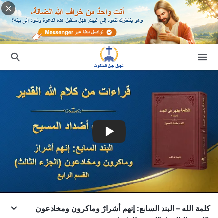
كلمة الله – البند السابع: إنهم أشرارٌ وماكرون ومخادعون