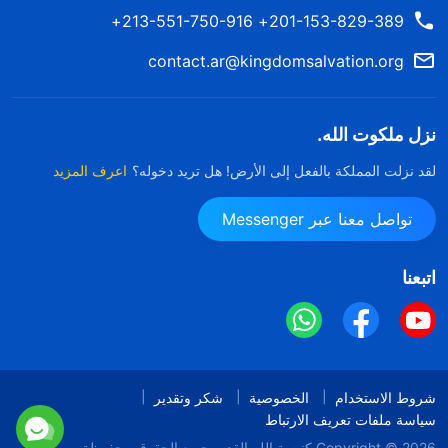
201-153-829-389+ 213-551-750-916+
contact.ar@kingdomsalvation.org
نزل ملكوت الله.
لقد نزلت المملكة بالفعل إلى الأرض! هل تريد دخوله؟
اعرف المزيد
تواصل معنا عبر Messenger
اتبعنا
شروط الاستخدام
الخصوصية
شكر وتقدير
سياسة ملفات تعريف الارتباط
Copyright © 2026
كنيسة الله القدير
جميع الحقوق محفوظة