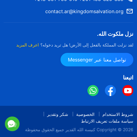
contact.ar@kingdomsalvation.org
نزل ملكوت الله.
لقد نزلت المملكة بالفعل إلى الأرض! هل تريد دخوله؟
اعرف المزيد
تواصل معنا عبر Messenger
اتبعنا
شروط الاستخدام
الخصوصية
شكر وتقدير
سياسة ملفات تعريف الارتباط
Copyright © 2026
كنيسة الله القدير
جميع الحقوق محفوظة