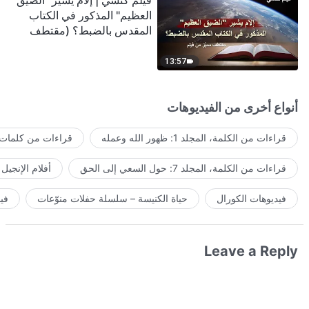
فيلم كنسي | إلامَ يشير "الضيق
العظيم" المذكور في الكتاب
المقدس بالضبط؟ (مقتطف
مميَّز من فيلم)
13:57
أنواع أخرى من الفيديوهات
قراءات من الكلمة، المجلد 1: ظهور الله وعمله
قراءات من كلمات ا
قراءات من الكلمة، المجلد 7: حول السعي إلى الحق
أفلام الإنجيل
فيديوهات الكورال
حياة الكنيسة – سلسلة حفلات منوّعات
في
Leave a Reply