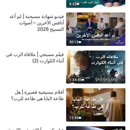
8:32
فيديو شهادة مسيحية | لم أعد
أنافس الآخرين – أصوات
التسبيح 2026
30:13
فيلم مسيحي | ملاقاة الرب في
أثناء الكوارث (2)
1:34:45
أفلام مسيحية قصيرة | هل
طاعة البابا هي طاعة للرب؟
13:43