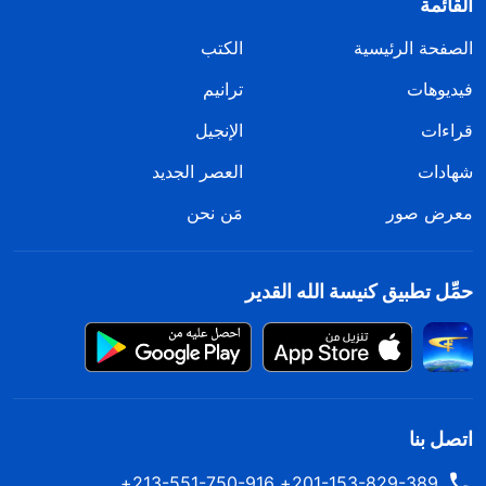
القائمة
الصفحة الرئيسية
الكتب
فيديوهات
ترانيم
قراءات
الإنجيل
شهادات
العصر الجديد
معرض صور
مَن نحن
حمِّل تطبيق كنيسة الله القدير
اتصل بنا
201-153-829-389+ 213-551-750-916+