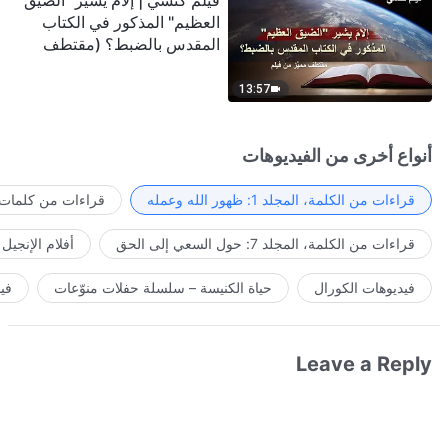
فيلم كنسي | إلامَ يشير "الضيق
العظيم" المذكور في الكتاب
المقدس بالضبط؟ (مقتطف
مميَّز من فيلم)
13:57
أنواع أخرى من الفيديوهات
قراءات من الكلمة، المجلد 1: ظهور الله وعمله
قراءات من كلمات ا
قراءات من الكلمة، المجلد 7: حول السعي إلى الحق
أفلام الإنجيل
فيديوهات الكورال
حياة الكنيسة – سلسلة حفلات منوّعات
في
Leave a Reply