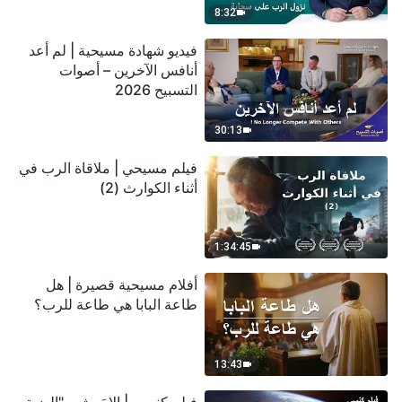
8:32
فيديو شهادة مسيحية | لم أعد
أنافس الآخرين – أصوات
التسبيح 2026
30:13
فيلم مسيحي | ملاقاة الرب في
أثناء الكوارث (2)
1:34:45
أفلام مسيحية قصيرة | هل
طاعة البابا هي طاعة للرب؟
13:43