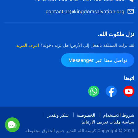
contact.ar@kingdomsalvation.org
نزل ملكوت الله.
لقد نزلت المملكة بالفعل إلى الأرض! هل تريد دخوله؟
اعرف المزيد
تواصل معنا عبر Messenger
اتبعنا
شروط الاستخدام
الخصوصية
شكر وتقدير
سياسة ملفات تعريف الارتباط
Copyright © 2026
كنيسة الله القدير
جميع الحقوق محفوظة