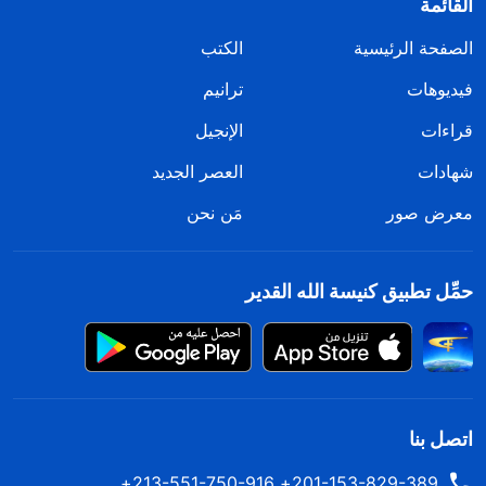
القائمة
الصفحة الرئيسية
الكتب
فيديوهات
ترانيم
قراءات
الإنجيل
شهادات
العصر الجديد
معرض صور
مَن نحن
حمِّل تطبيق كنيسة الله القدير
اتصل بنا
201-153-829-389+ 213-551-750-916+