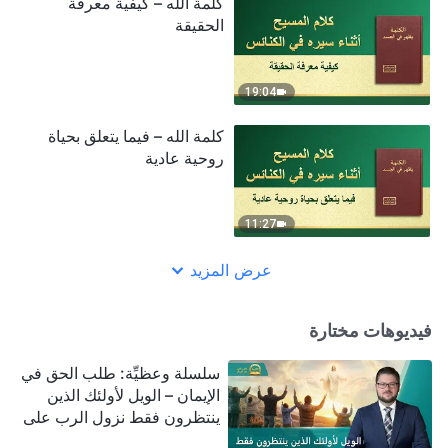
كلمة الله – كيفية معرفة
الحقيقة
19:04
كلمة الله – فيما يتعلق بحياة
روحية عادية
11:27
عرض المزيد
فيديوهات مختارة
سلسلة وعظيِّة: طلب الحق في
الإيمان – الويل لأولئك الذين
ينتظرون فقط نزول الرب على
سحابة