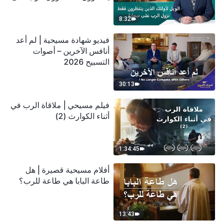
سحابة
8:32
فيديو شهادة مسيحية | لم أعد
أنافس الآخرين – أصوات
التسبيح 2026
30:13
فيلم مسيحي | ملاقاة الرب في
أثناء الكوارث (2)
1:34:45
أفلام مسيحية قصيرة | هل
طاعة البابا هي طاعة للرب؟
13:43