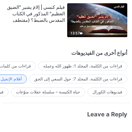
فيلم كنسي | إلامَ يشير "الضيق
العظيم" المذكور في الكتاب
المقدس بالضبط؟ (مقتطف
مميَّز من فيلم)
13:57
أنواع أخرى من الفيديوهات
قراءات من الكلمة، المجلد 1: ظهور الله وعمله
قراءات من كلمات ا
قراءات من الكلمة، المجلد 7: حول السعي إلى الحق
أفلام الإنجيل
فيديوهات الكورال
حياة الكنيسة – سلسلة حفلات منوّعات
في
Leave a Reply