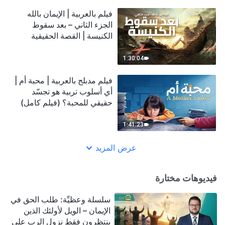
فيلم بالعربية | الإيمان بالله
الجزء الثاني – بعد سقوط
الكنيسة | القصة الحقيقية
للمسيحيين الصينيين
1:30:04
فيلم مدبلج بالعربية | محبة أم |
أي أسلوب تربية هو تجسّد
حقيقي للمحبة؟ (فيلم كامل)
1:41:23
عرض المزيد
فيديوهات مختارة
سلسلة وعظيِّة: طلب الحق في
الإيمان – الويل لأولئك الذين
ينتظرون فقط نزول الرب على