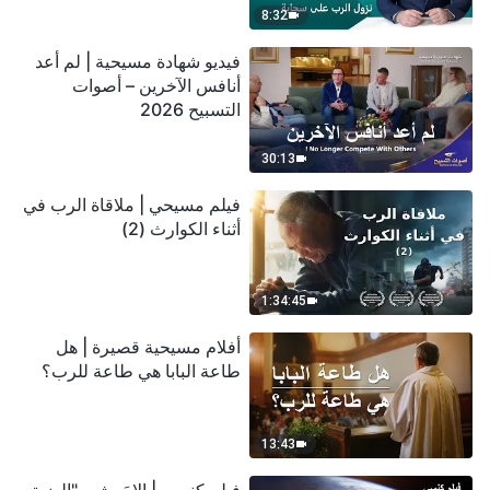
8:32
فيديو شهادة مسيحية | لم أعد
أنافس الآخرين – أصوات
التسبيح 2026
30:13
فيلم مسيحي | ملاقاة الرب في
أثناء الكوارث (2)
1:34:45
أفلام مسيحية قصيرة | هل
طاعة البابا هي طاعة للرب؟
13:43