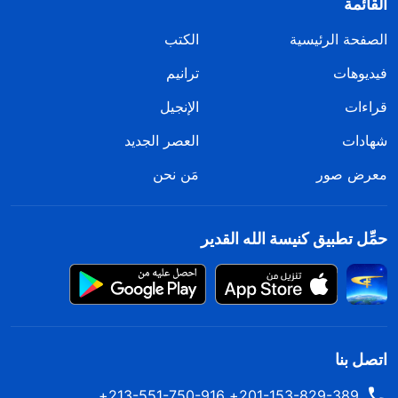
القائمة
الصفحة الرئيسية
الكتب
فيديوهات
ترانيم
قراءات
الإنجيل
شهادات
العصر الجديد
معرض صور
مَن نحن
حمِّل تطبيق كنيسة الله القدير
اتصل بنا
201-153-829-389+ 213-551-750-916+