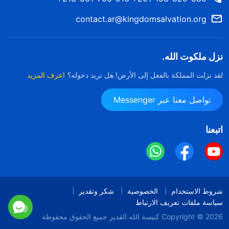
contact.ar@kingdomsalvation.org
نزل ملكوت الله.
لقد نزلت المملكة بالفعل إلى الأرض! هل تريد دخوله؟
اعرف المزيد
تواصل معنا عبر Messenger
اتبعنا
شروط الاستخدام
الخصوصية
شكر وتقدير
سياسة ملفات تعريف الارتباط
Copyright © 2026
كنيسة الله القدير
جميع الحقوق محفوظة