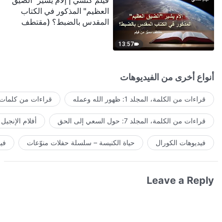
فيلم كنسي | إلامَ يشير "الضيق
العظيم" المذكور في الكتاب
المقدس بالضبط؟ (مقتطف
مميَّز من فيلم)
13:57
أنواع أخرى من الفيديوهات
قراءات من الكلمة، المجلد 1: ظهور الله وعمله
قراءات من كلمات ا
قراءات من الكلمة، المجلد 7: حول السعي إلى الحق
أفلام الإنجيل
فيديوهات الكورال
حياة الكنيسة – سلسلة حفلات منوّعات
في
Leave a Reply