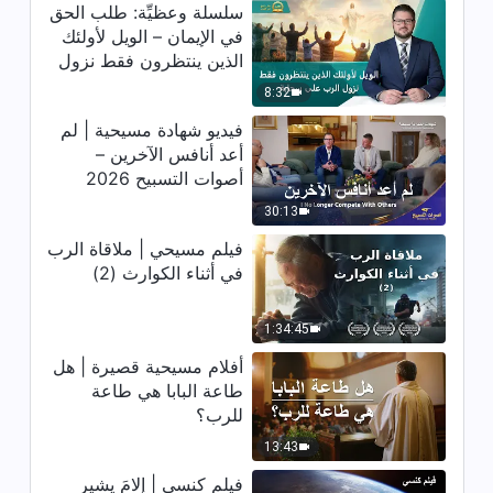
كلمة الله – مسؤوليات القادة
سلسلة وعظيِّة: طلب الحق
والعاملين (8) (القسم الرابع)
في الإيمان – الويل لأولئك
الذين ينتظرون فقط نزول
56:46
الرب على سحابة
8:32
كلمة الله – مسؤوليات القادة
فيديو شهادة مسيحية | لم
والعاملين (8) (القسم الخامس)
أعد أنافس الآخرين –
أصوات التسبيح 2026
1:00:03
30:13
كلمة الله – مسؤوليات القادة
فيلم مسيحي | ملاقاة الرب
والعاملين (9) (القسم الأول)
في أثناء الكوارث (2)
48:27
1:34:45
كلمة الله – مسؤوليات القادة
أفلام مسيحية قصيرة | هل
والعاملين (9) (القسم الثاني)
طاعة البابا هي طاعة
57:54
للرب؟
13:43
كلمة الله – مسؤوليات القادة
والعاملين (9) (القسم الثالث)
فيلم كنسي | إلامَ يشير