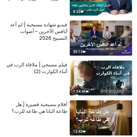
سحابة
8:32
فيديو شهادة مسيحية | لم أعد
أنافس الآخرين – أصوات
التسبيح 2026
30:13
فيلم مسيحي | ملاقاة الرب في
أثناء الكوارث (2)
1:34:45
أفلام مسيحية قصيرة | هل
طاعة البابا هي طاعة للرب؟
13:43