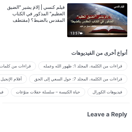
فيلم كنسي | إلامَ يشير "الضيق
العظيم" المذكور في الكتاب
المقدس بالضبط؟ (مقتطف
مميَّز من فيلم)
13:57
أنواع أخرى من الفيديوهات
قراءات من الكلمة، المجلد 1: ظهور الله وعمله
قراءات من كلمات ا
قراءات من الكلمة، المجلد 7: حول السعي إلى الحق
أفلام الإنجيل
فيديوهات الكورال
حياة الكنيسة – سلسلة حفلات منوّعات
في
Leave a Reply