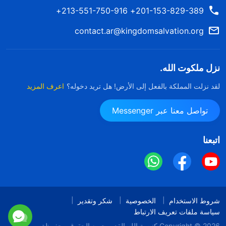
201-153-829-389+ 213-551-750-916+
contact.ar@kingdomsalvation.org
نزل ملكوت الله.
لقد نزلت المملكة بالفعل إلى الأرض! هل تريد دخوله؟
اعرف المزيد
تواصل معنا عبر Messenger
اتبعنا
شروط الاستخدام
الخصوصية
شكر وتقدير
سياسة ملفات تعريف الارتباط
Copyright © 2026
كنيسة الله القدير
جميع الحقوق محفوظة