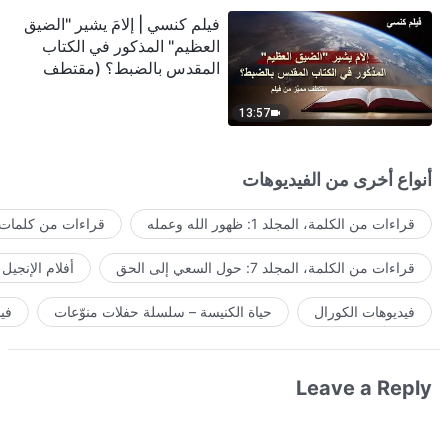
فيلم كنسي | إلامَ يشير "الضيق
العظيم" المذكور في الكتاب
المقدس بالضبط؟ (مقتطف
مميَّز من فيلم)
13:57
أنواع أخرى من الفيديوهات
قراءات من الكلمة، المجلد 1: ظهور الله وعمله
قراءات من كلمات ا
قراءات من الكلمة، المجلد 7: حول السعي إلى الحق
أفلام الإنجيل
فيديوهات الكورال
حياة الكنيسة – سلسلة حفلات منوّعات
في
Leave a Reply