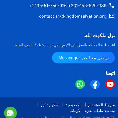
201-153-829-389+ 213-551-750-916+
contact.ar@kingdomsalvation.org
نزل ملكوت الله.
لقد نزلت المملكة بالفعل إلى الأرض! هل تريد دخوله؟
اعرف المزيد
تواصل معنا عبر Messenger
اتبعنا
شروط الاستخدام
الخصوصية
شكر وتقدير
سياسة ملفات تعريف الارتباط
Copyright © 2026
كنيسة الله القدير
جميع الحقوق محفوظة