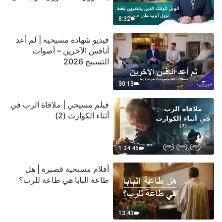
سحابة
8:32
فيديو شهادة مسيحية | لم أعد
أنافس الآخرين – أصوات
التسبيح 2026
30:13
فيلم مسيحي | ملاقاة الرب في
أثناء الكوارث (2)
1:34:45
أفلام مسيحية قصيرة | هل
طاعة البابا هي طاعة للرب؟
13:43