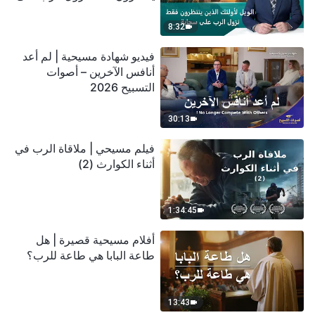
سحابة
8:32
فيديو شهادة مسيحية | لم أعد
أنافس الآخرين – أصوات
التسبيح 2026
30:13
فيلم مسيحي | ملاقاة الرب في
أثناء الكوارث (2)
1:34:45
أفلام مسيحية قصيرة | هل
طاعة البابا هي طاعة للرب؟
13:43