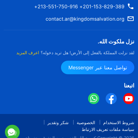
201-153-829-389+ 213-551-750-916+
contact.ar@kingdomsalvation.org
نزل ملكوت الله.
لقد نزلت المملكة بالفعل إلى الأرض! هل تريد دخوله؟
اعرف المزيد
تواصل معنا عبر Messenger
اتبعنا
شروط الاستخدام
الخصوصية
شكر وتقدير
سياسة ملفات تعريف الارتباط
Copyright © 2026
كنيسة الله القدير
جميع الحقوق محفوظة