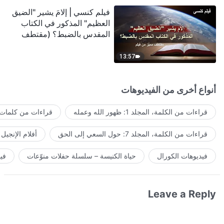
فيلم كنسي | إلامَ يشير "الضيق
العظيم" المذكور في الكتاب
المقدس بالضبط؟ (مقتطف
مميَّز من فيلم)
13:57
أنواع أخرى من الفيديوهات
قراءات من الكلمة، المجلد 1: ظهور الله وعمله
قراءات من كلمات ا
قراءات من الكلمة، المجلد 7: حول السعي إلى الحق
أفلام الإنجيل
فيديوهات الكورال
حياة الكنيسة – سلسلة حفلات منوّعات
في
Leave a Reply