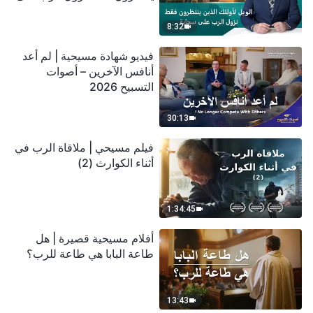
سحابة
8:32
فيديو شهادة مسيحية | لم أعد
أنافس الآخرين – أصوات
التسبيح 2026
30:13
فيلم مسيحي | ملاقاة الرب في
أثناء الكوارث (2)
1:34:45
أفلام مسيحية قصيرة | هل
طاعة البابا هي طاعة للرب؟
13:43