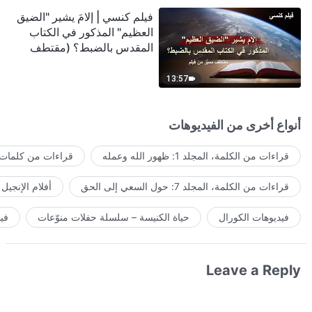
فيلم كنسي | إلامَ يشير "الضيق
العظيم" المذكور في الكتاب
المقدس بالضبط؟ (مقتطف
مميَّز من فيلم)
13:57
أنواع أخرى من الفيديوهات
قراءات من الكلمة، المجلد 1: ظهور الله وعمله
قراءات من كلمات ا
قراءات من الكلمة، المجلد 7: حول السعي إلى الحق
أفلام الإنجيل
فيديوهات الكورال
حياة الكنيسة – سلسلة حفلات منوّعات
في
Leave a Reply