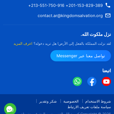
201-153-829-389+ 213-551-750-916+
contact.ar@kingdomsalvation.org
نزل ملكوت الله.
لقد نزلت المملكة بالفعل إلى الأرض! هل تريد دخوله؟
اعرف المزيد
تواصل معنا عبر Messenger
اتبعنا
شروط الاستخدام
الخصوصية
شكر وتقدير
سياسة ملفات تعريف الارتباط
Copyright © 2026
كنيسة الله القدير
جميع الحقوق محفوظة