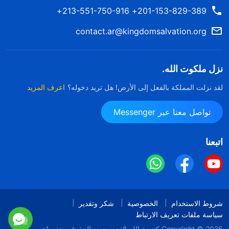
201-153-829-389+ 213-551-750-916+
contact.ar@kingdomsalvation.org
نزل ملكوت الله.
لقد نزلت المملكة بالفعل إلى الأرض! هل تريد دخوله؟
اعرف المزيد
تواصل معنا عبر Messenger
اتبعنا
شروط الاستخدام
الخصوصية
شكر وتقدير
سياسة ملفات تعريف الارتباط
Copyright © 2026
كنيسة الله القدير
جميع الحقوق محفوظة