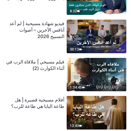
سحابة
8:32
فيديو شهادة مسيحية | لم أعد
أنافس الآخرين – أصوات
التسبيح 2026
30:13
فيلم مسيحي | ملاقاة الرب في
أثناء الكوارث (2)
1:34:45
أفلام مسيحية قصيرة | هل
طاعة البابا هي طاعة للرب؟
13:43