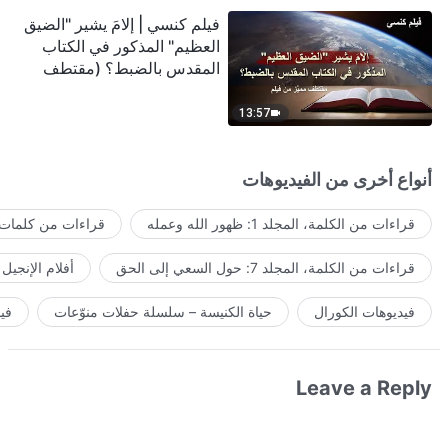
فيلم كنسي | إلامَ يشير "الضيق
العظيم" المذكور في الكتاب
المقدس بالضبط؟ (مقتطف
مميَّز من فيلم)
13:57
أنواع أخرى من الفيديوهات
قراءات من الكلمة، المجلد 1: ظهور الله وعمله
قراءات من كلمات ا
قراءات من الكلمة، المجلد 7: حول السعي إلى الحق
أفلام الإنجيل
فيديوهات الكورال
حياة الكنيسة – سلسلة حفلات منوّعات
في
Leave a Reply