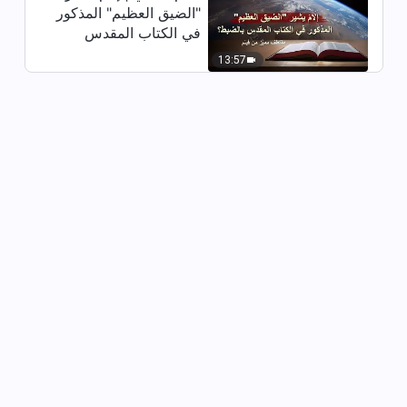
"الضيق العظيم" المذكور
في الكتاب المقدس
بالضبط؟ (مقتطف مميَّز
13:57
من فيلم)