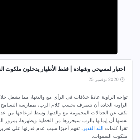
اختبار لمسيحي وشهادة | فقط الأطهار يدخلون ملكوت ال
2020 نوفمبر 25
تواجه الراوية عادةً خلافات في الرأي مع والدتها، مما يشعل خ
الراوية الجادة أن تتصرف بحسب كلام الرب، بممارسة التسامح وط
تكف عن الجدالات المحمومة مع والدتها. وسط انزعاجها من عدم قد
نفسها أن إيمانها بالرب سيحررها من الخطية ويطهرها، بمرور الو
تقرأ كلمات
الله القدير
، تفهم أخيرًا سبب عدم قدرتها على تحر
ملكوت السموات.