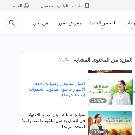
تطبيقات الهاتف المحمول
العربية
26:12
فيديو مسيحي | ظهور الله وعمله في
ادات
العصر الجديد
معرض صور
مَن نحن
الصين لهما مغزى مهم للغاية (دبلجة
عربية)
29:48
اختبار لمسيحي وشهادة | كسر
الأكاذيب للتحول نحو الله (دبلجة
المزيد من المحتوى المشابه
31
/
54
عربية)
25:03
اختبار لمسيحي وشهادة | فقط
الأطهار يدخلون ملكوت السموات
(دبلجة عربية)
26:32
شهادة إنجيلية | هل يسمح الاجتهاد
في العمل بدخول ملكوت السماوات؟
(دبلجة عربية)
30:38