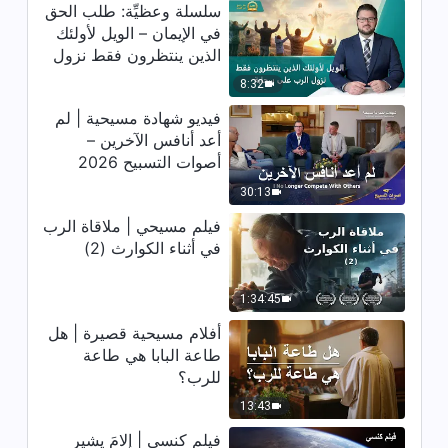
اختبار لمسيحي وشهادة | هل الإيمان
سلسلة وعظيِّة: طلب الحق
بالكتاب المقدَّس هو نفسه الإيمان
في الإيمان – الويل لأولئك
بالله؟ (دبلجة عربية)
الذين ينتظرون فقط نزول
35:20
الرب على سحابة
8:32
اختبار لمسيحي وشهادة | ربح البركة
فيديو شهادة مسيحية | لم
من خلال البليّة (مترجم بالعربية)
أعد أنافس الآخرين –
أصوات التسبيح 2026
31:14
30:13
فيديو شهادة مسيحية | تبشير والدي
فيلم مسيحي | ملاقاة الرب
بالإنجيل (دبلجة عربية)
في أثناء الكوارث (2)
33:21
1:34:45
فيديو شهادة مسيحية | الآن أفهم
أفلام مسيحية قصيرة | هل
العلاقة بين الكتاب المقدَّس والله
(دبلجة عربية)
طاعة البابا هي طاعة
31:02
للرب؟
13:43
فيلم كنسي | إلامَ يشير