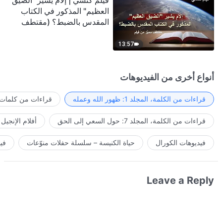
فيلم كنسي | إلامَ يشير "الضيق
العظيم" المذكور في الكتاب
المقدس بالضبط؟ (مقتطف
مميَّز من فيلم)
13:57
أنواع أخرى من الفيديوهات
قراءات من الكلمة، المجلد 1: ظهور الله وعمله
قراءات من كلمات ا
قراءات من الكلمة، المجلد 7: حول السعي إلى الحق
أفلام الإنجيل
فيديوهات الكورال
حياة الكنيسة – سلسلة حفلات منوّعات
في
Leave a Reply