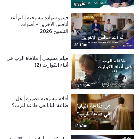
8:32
فيديو شهادة مسيحية | لم أعد
أنافس الآخرين – أصوات
التسبيح 2026
30:13
فيلم مسيحي | ملاقاة الرب في
أثناء الكوارث (2)
1:34:45
أفلام مسيحية قصيرة | هل
طاعة البابا هي طاعة للرب؟
13:43