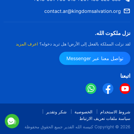
contact.ar@kingdomsalvation.org
نزل ملكوت الله.
لقد نزلت المملكة بالفعل إلى الأرض! هل تريد دخوله؟
اعرف المزيد
تواصل معنا عبر Messenger
اتبعنا
شروط الاستخدام
الخصوصية
شكر وتقدير
سياسة ملفات تعريف الارتباط
Copyright © 2026
كنيسة الله القدير
جميع الحقوق محفوظة