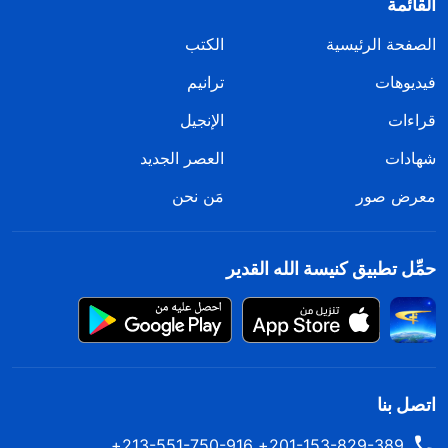
القائمة
الصفحة الرئيسية
الكتب
فيديوهات
ترانيم
قراءات
الإنجيل
شهادات
العصر الجديد
معرض صور
مَن نحن
حمِّل تطبيق كنيسة الله القدير
اتصل بنا
201-153-829-389+ 213-551-750-916+