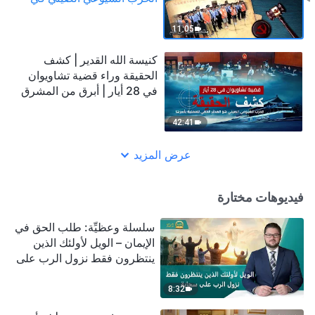
قضية زاويان في 28 مايو؟
(مقتطف مميَّز من فيلم)
11:05
كنيسة الله القدير | كشف
الحقيقة وراء قضية تشاويوان
في 28 أيار | أبرق من المشرق
42:41
عرض المزيد
فيديوهات مختارة
سلسلة وعظيِّة: طلب الحق في
الإيمان – الويل لأولئك الذين
ينتظرون فقط نزول الرب على
سحابة
8:32