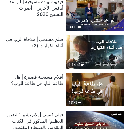
فيديو شهادة مسيحية | لم أعد
أنافس الآخرين – أصوات
التسبيح 2026
30:13
فيلم مسيحي | ملاقاة الرب في
أثناء الكوارث (2)
1:34:45
أفلام مسيحية قصيرة | هل
طاعة البابا هي طاعة للرب؟
13:43
فيلم كنسي | إلامَ يشير "الضيق
العظيم" المذكور في الكتاب
المقدس بالضبط؟ (مقتطف