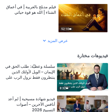
فيلم مدبلج بالعربية | في أعماق
الشتاء | الله هو قوة حياتي
52:10
عرض المزيد
فيديوهات مختارة
سلسلة وعظيِّة: طلب الحق في
الإيمان – الويل لأولئك الذين
ينتظرون فقط نزول الرب على
سحابة
8:32
فيديو شهادة مسيحية | لم أعد
أنافس الآخرين – أصوات
التسبيح 2026