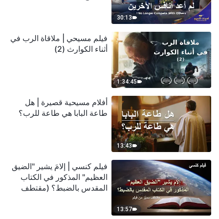
30:13
فيلم مسيحي | ملاقاة الرب في
أثناء الكوارث (2)
1:34:45
أفلام مسيحية قصيرة | هل
طاعة البابا هي طاعة للرب؟
13:43
فيلم كنسي | إلامَ يشير "الضيق
العظيم" المذكور في الكتاب
المقدس بالضبط؟ (مقتطف
مميَّز من فيلم)
13:57