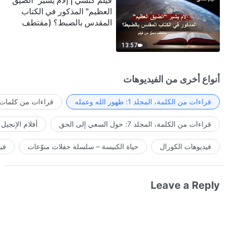
فيلم كنسي | إلامَ يشير "الضيق
العظيم" المذكور في الكتاب
المقدس بالضبط؟ (مقتطف
مميَّز من فيلم)
13:57
أنواع أخرى من الفيديوهات
قراءات من الكلمة، المجلد 1: ظهور الله وعمله
قراءات من كلمات ا
قراءات من الكلمة، المجلد 7: حول السعي إلى الحق
أفلام الإنجيل
فيديوهات الكورال
حياة الكنيسة – سلسلة حفلات منوّعات
في
Leave a Reply