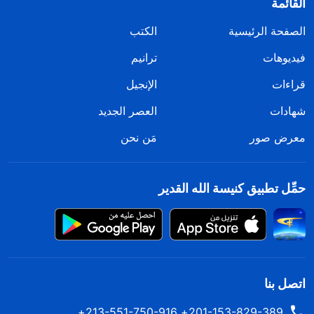
القائمة
الصفحة الرئيسية
الكتب
فيديوهات
ترانيم
قراءات
الإنجيل
شهادات
العصر الجديد
معرض صور
مَن نحن
حمِّل تطبيق كنيسة الله القدير
اتصل بنا
201-153-829-389+ 213-551-750-916+