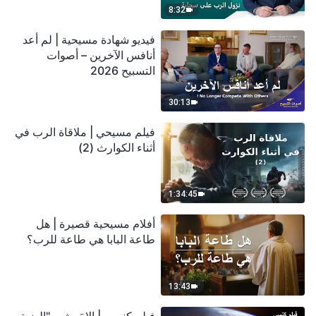
8:32
فيديو شهادة مسيحية | لم أعد
أنافس الآخرين – أصوات
التسبيح 2026
30:13
فيلم مسيحي | ملاقاة الرب في
أثناء الكوارث (2)
1:34:45
أفلام مسيحية قصيرة | هل
طاعة البابا هي طاعة للرب؟
13:43