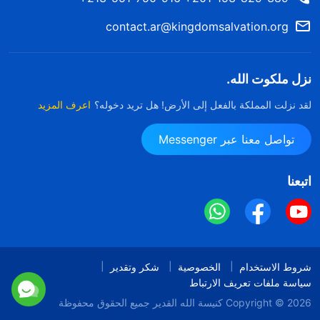
contact.ar@kingdomsalvation.org
نزل ملكوت الله.
لقد نزلت المملكة بالفعل إلى الأرض! هل تريد دخوله؟
اعرف المزيد
تواصل معنا عبر Messenger
اتبعنا
شروط الاستخدام
الخصوصية
شكر وتقدير
سياسة ملفات تعريف الارتباط
Copyright © 2026
كنيسة الله القدير
جميع الحقوق محفوظة