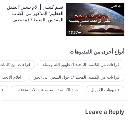
فيلم كنسي | إلامَ يشير "الضيق
العظيم" المذكور في الكتاب
المقدس بالضبط؟ (مقتطف
مميَّز من فيلم)
13:57
أنواع أخرى من الفيديوهات
قراءات من الكلمة، المجلد 1: ظهور الله وعمله
قراءات من كلمات ا
قراءات من الكلمة، المجلد 7: حول السعي إلى الحق
أفلام الإنجيل
فيديوهات الكورال
حياة الكنيسة – سلسلة حفلات منوّعات
في
Leave a Reply