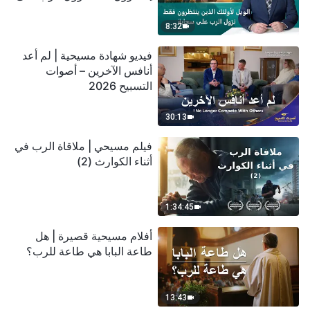
سحابة
8:32
فيديو شهادة مسيحية | لم أعد
أنافس الآخرين – أصوات
التسبيح 2026
30:13
فيلم مسيحي | ملاقاة الرب في
أثناء الكوارث (2)
1:34:45
أفلام مسيحية قصيرة | هل
طاعة البابا هي طاعة للرب؟
13:43