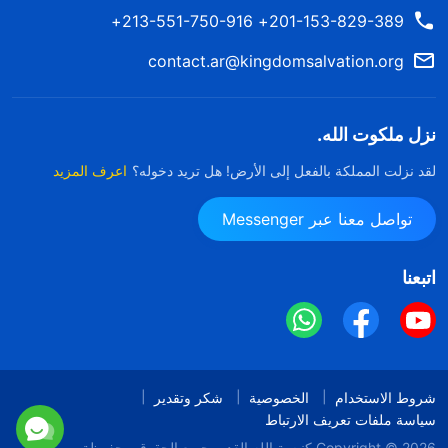
201-153-829-389+ 213-551-750-916+
contact.ar@kingdomsalvation.org
نزل ملكوت الله.
لقد نزلت المملكة بالفعل إلى الأرض! هل تريد دخوله؟
اعرف المزيد
تواصل معنا عبر Messenger
اتبعنا
شروط الاستخدام
الخصوصية
شكر وتقدير
سياسة ملفات تعريف الارتباط
Copyright © 2026
كنيسة الله القدير
جميع الحقوق محفوظة