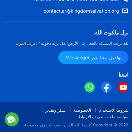
contact.ar@kingdomsalvation.org
نزل ملكوت الله.
لقد نزلت المملكة بالفعل إلى الأرض! هل تريد دخوله؟
اعرف المزيد
تواصل معنا عبر Messenger
اتبعنا
شروط الاستخدام
الخصوصية
شكر وتقدير
سياسة ملفات تعريف الارتباط
Copyright © 2026
كنيسة الله القدير
جميع الحقوق محفوظة