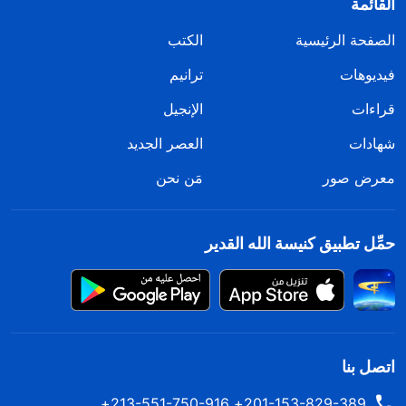
القائمة
الصفحة الرئيسية
الكتب
فيديوهات
ترانيم
قراءات
الإنجيل
شهادات
العصر الجديد
معرض صور
مَن نحن
حمِّل تطبيق كنيسة الله القدير
اتصل بنا
201-153-829-389+ 213-551-750-916+