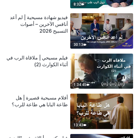
8:32
فيديو شهادة مسيحية | لم أعد
أنافس الآخرين – أصوات
التسبيح 2026
30:13
فيلم مسيحي | ملاقاة الرب في
أثناء الكوارث (2)
1:34:45
أفلام مسيحية قصيرة | هل
طاعة البابا هي طاعة للرب؟
13:43