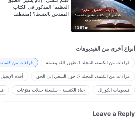
فيلم كنسي | إلامَ يشير "الضيق
العظيم" المذكور في الكتاب
المقدس بالضبط؟ (مقتطف
مميَّز من فيلم)
13:57
أنواع أخرى من الفيديوهات
قراءات من الكلمة، المجلد 1: ظهور الله وعمله
قراءات من كلمات ا
قراءات من الكلمة، المجلد 7: حول السعي إلى الحق
أفلام الإنجيل
فيديوهات الكورال
حياة الكنيسة – سلسلة حفلات منوّعات
في
Leave a Reply