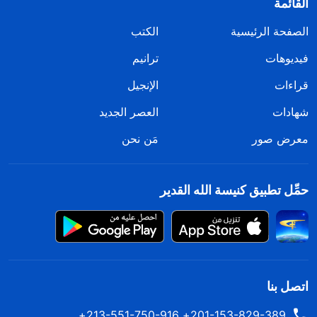
القائمة
الصفحة الرئيسية
الكتب
فيديوهات
ترانيم
قراءات
الإنجيل
شهادات
العصر الجديد
معرض صور
مَن نحن
حمِّل تطبيق كنيسة الله القدير
اتصل بنا
201-153-829-389+ 213-551-750-916+