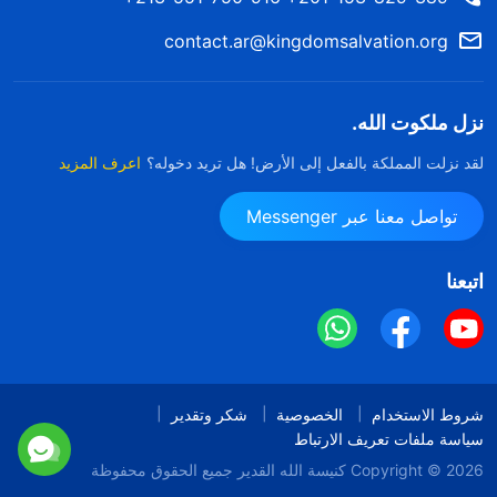
contact.ar@kingdomsalvation.org
نزل ملكوت الله.
لقد نزلت المملكة بالفعل إلى الأرض! هل تريد دخوله؟
اعرف المزيد
تواصل معنا عبر Messenger
اتبعنا
شروط الاستخدام
الخصوصية
شكر وتقدير
سياسة ملفات تعريف الارتباط
Copyright © 2026
كنيسة الله القدير
جميع الحقوق محفوظة