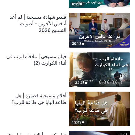
8:32
فيديو شهادة مسيحية | لم أعد
أنافس الآخرين – أصوات
التسبيح 2026
30:13
فيلم مسيحي | ملاقاة الرب في
أثناء الكوارث (2)
1:34:45
أفلام مسيحية قصيرة | هل
طاعة البابا هي طاعة للرب؟
13:43