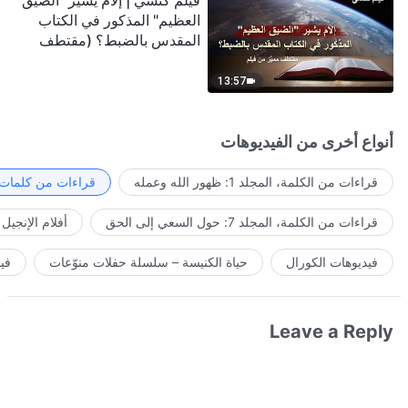
فيلم كنسي | إلامَ يشير "الضيق
العظيم" المذكور في الكتاب
المقدس بالضبط؟ (مقتطف
مميَّز من فيلم)
13:57
أنواع أخرى من الفيديوهات
قراءات من الكلمة، المجلد 1: ظهور الله وعمله
قراءات من كلمات ا
قراءات من الكلمة، المجلد 7: حول السعي إلى الحق
أفلام الإنجيل
فيديوهات الكورال
حياة الكنيسة – سلسلة حفلات منوّعات
في
Leave a Reply