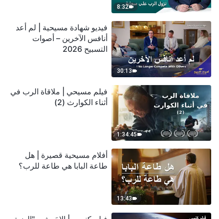
8:32
فيديو شهادة مسيحية | لم أعد
أنافس الآخرين – أصوات
التسبيح 2026
30:13
فيلم مسيحي | ملاقاة الرب في
أثناء الكوارث (2)
1:34:45
أفلام مسيحية قصيرة | هل
طاعة البابا هي طاعة للرب؟
13:43