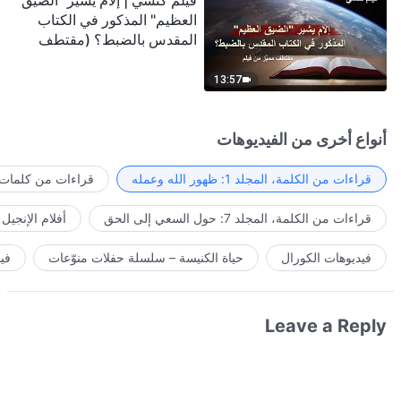
فيلم كنسي | إلامَ يشير "الضيق
العظيم" المذكور في الكتاب
المقدس بالضبط؟ (مقتطف
مميَّز من فيلم)
13:57
أنواع أخرى من الفيديوهات
قراءات من الكلمة، المجلد 1: ظهور الله وعمله
قراءات من كلمات ا
قراءات من الكلمة، المجلد 7: حول السعي إلى الحق
أفلام الإنجيل
فيديوهات الكورال
حياة الكنيسة – سلسلة حفلات منوّعات
في
Leave a Reply