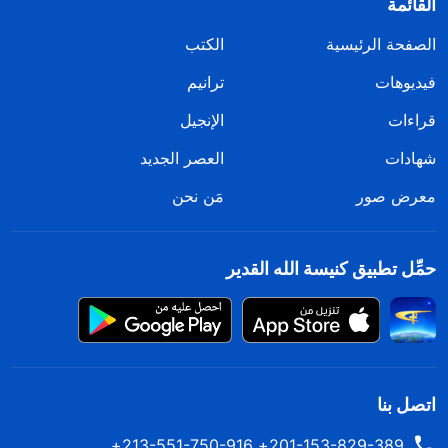
القائمة
الصفحة الرئيسية
الكتب
فيديوهات
ترانيم
قراءات
الإنجيل
شهادات
العصر الجديد
معرض صور
مَن نحن
حمِّل تطبيق كنيسة الله القدير
اتصل بنا
201-153-829-389+ 213-551-750-916+