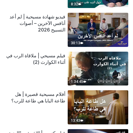
8:32
فيديو شهادة مسيحية | لم أعد
أنافس الآخرين – أصوات
التسبيح 2026
30:13
فيلم مسيحي | ملاقاة الرب في
أثناء الكوارث (2)
1:34:45
أفلام مسيحية قصيرة | هل
طاعة البابا هي طاعة للرب؟
13:43