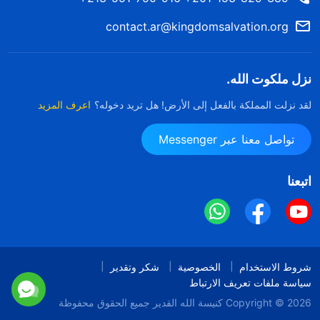
contact.ar@kingdomsalvation.org
نزل ملكوت الله.
لقد نزلت المملكة بالفعل إلى الأرض! هل تريد دخوله؟
اعرف المزيد
تواصل معنا عبر Messenger
اتبعنا
شروط الاستخدام
الخصوصية
شكر وتقدير
سياسة ملفات تعريف الارتباط
Copyright © 2026
كنيسة الله القدير
جميع الحقوق محفوظة