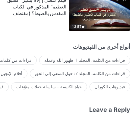
فيلم كنسي | إلامَ يشير "الضيق
العظيم" المذكور في الكتاب
المقدس بالضبط؟ (مقتطف
مميَّز من فيلم)
13:57
أنواع أخرى من الفيديوهات
قراءات من الكلمة، المجلد 1: ظهور الله وعمله
قراءات من كلمات ا
قراءات من الكلمة، المجلد 7: حول السعي إلى الحق
أفلام الإنجيل
فيديوهات الكورال
حياة الكنيسة – سلسلة حفلات منوّعات
في
Leave a Reply