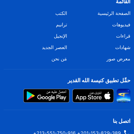
القائمة
الصفحة الرئيسية
الكتب
فيديوهات
ترانيم
قراءات
الإنجيل
شهادات
العصر الجديد
معرض صور
مَن نحن
حمِّل تطبيق كنيسة الله القدير
اتصل بنا
201-153-829-389+ 213-551-750-916+