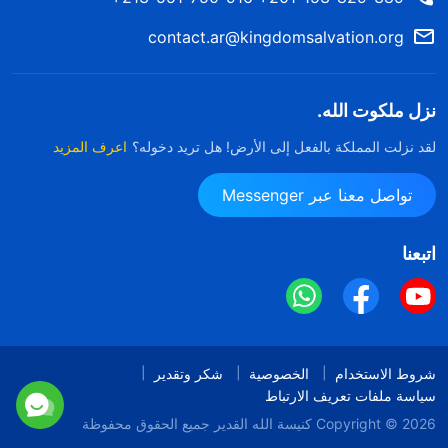
contact.ar@kingdomsalvation.org
نزل ملكوت الله.
لقد نزلت المملكة بالفعل إلى الأرض! هل تريد دخوله؟
اعرف المزيد
تواصل معنا عبر Messenger
اتبعنا
شروط الاستخدام
الخصوصية
شكر وتقدير
سياسة ملفات تعريف الارتباط
Copyright © 2026
كنيسة الله القدير
جميع الحقوق محفوظة