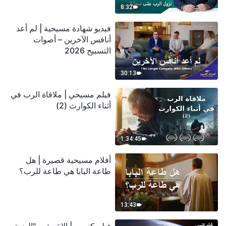
8:32
فيديو شهادة مسيحية | لم أعد
أنافس الآخرين – أصوات
التسبيح 2026
30:13
فيلم مسيحي | ملاقاة الرب في
أثناء الكوارث (2)
1:34:45
أفلام مسيحية قصيرة | هل
طاعة البابا هي طاعة للرب؟
13:43