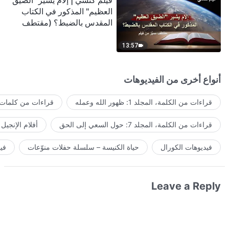
فيلم كنسي | إلامَ يشير "الضيق
العظيم" المذكور في الكتاب
المقدس بالضبط؟ (مقتطف
مميَّز من فيلم)
13:57
أنواع أخرى من الفيديوهات
قراءات من الكلمة، المجلد 1: ظهور الله وعمله
قراءات من كلمات ا
قراءات من الكلمة، المجلد 7: حول السعي إلى الحق
أفلام الإنجيل
فيديوهات الكورال
حياة الكنيسة – سلسلة حفلات منوّعات
في
Leave a Reply