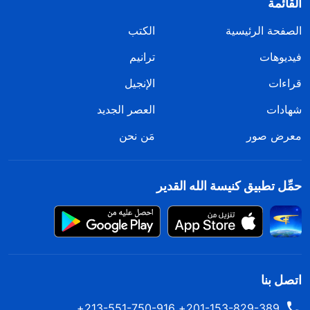
القائمة
الصفحة الرئيسية
الكتب
فيديوهات
ترانيم
قراءات
الإنجيل
شهادات
العصر الجديد
معرض صور
مَن نحن
حمِّل تطبيق كنيسة الله القدير
اتصل بنا
201-153-829-389+ 213-551-750-916+