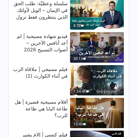
1:06:23
سلسلة وعظيِّة: طلب الحق
في الإيمان – الويل لأولئك
كلمة الله – كيفية السعي إلى الحق
الذين ينتظرون فقط نزول
(15) (الجزء الثاني)
الرب على سحابة
8:32
1:11:10
فيديو شهادة مسيحية | لم
أعد أنافس الآخرين –
كلمة الله – كيفية السعي إلى الحق
أصوات التسبيح 2026
(15) (الجزء الثالث)
30:13
58:09
فيلم مسيحي | ملاقاة الرب
في أثناء الكوارث (2)
كلمة الله – كيفية السعي إلى الحق
(15) (الجزء الرابع)
1:34:45
47:52
أفلام مسيحية قصيرة | هل
طاعة البابا هي طاعة
كلمة الله – كيفية السعي إلى الحق
للرب؟
(16) (الجزء الأول)
13:43
52:27
فيلم كنسي | إلامَ يشير