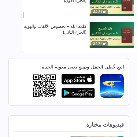
(الجزء الأول)
44:31
كلمة الله – بخصوص الألقاب والهوية
(الجزء الثاني)
34:24
كلمة الله – يمكن للمُكَمَّلين فقط أن
يعيشوا حياة ذات مغزى
اتبع خُطى الحَمَل وتمتع بغنى معونة الحياة
34:22
كلمة الله – عليك أن تتخلَّى عن
بركات المكانة وتفهم مشيئة الله
لجلب الخلاص للإنسان
35:58
كلمة الله – كيف يمكن للإنسان الذي
فيديوهات مختارة
وضع تعريفًا لله في تصوراته أن ينال
إعلانات الله؟