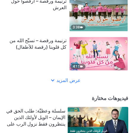
ترنيمة ورقصة – ارقصوا حول
العرش
3:38
ترنيمة ورقصة – نسبِّح الله من
كل قلوبنا (رقصة للأطفال)
4:11
عرض المزيد
فيديوهات مختارة
سلسلة وعظيِّة: طلب الحق في
الإيمان – الويل لأولئك الذين
ينتظرون فقط نزول الرب على
سحابة