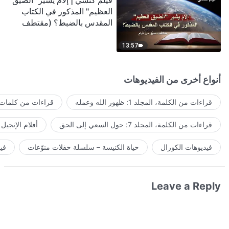
فيلم كنسي | إلامَ يشير "الضيق
العظيم" المذكور في الكتاب
المقدس بالضبط؟ (مقتطف
مميَّز من فيلم)
13:57
أنواع أخرى من الفيديوهات
قراءات من الكلمة، المجلد 1: ظهور الله وعمله
قراءات من كلمات ا
قراءات من الكلمة، المجلد 7: حول السعي إلى الحق
أفلام الإنجيل
فيديوهات الكورال
حياة الكنيسة – سلسلة حفلات منوّعات
في
Leave a Reply