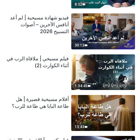
8:32
فيديو شهادة مسيحية | لم أعد
أنافس الآخرين – أصوات
التسبيح 2026
30:13
فيلم مسيحي | ملاقاة الرب في
أثناء الكوارث (2)
1:34:45
أفلام مسيحية قصيرة | هل
طاعة البابا هي طاعة للرب؟
13:43