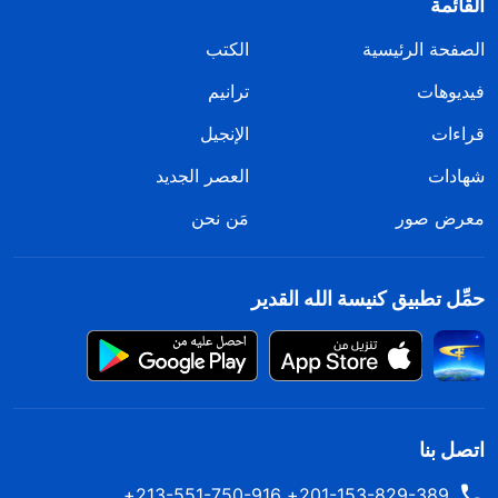
القائمة
الصفحة الرئيسية
الكتب
فيديوهات
ترانيم
قراءات
الإنجيل
شهادات
العصر الجديد
معرض صور
مَن نحن
حمِّل تطبيق كنيسة الله القدير
اتصل بنا
201-153-829-389+ 213-551-750-916+