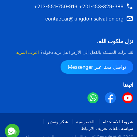
201-153-829-389+ 213-551-750-916+
contact.ar@kingdomsalvation.org
نزل ملكوت الله.
لقد نزلت المملكة بالفعل إلى الأرض! هل تريد دخوله؟
اعرف المزيد
تواصل معنا عبر Messenger
اتبعنا
شروط الاستخدام
الخصوصية
شكر وتقدير
سياسة ملفات تعريف الارتباط
Copyright © 2026
كنيسة الله القدير
جميع الحقوق محفوظة