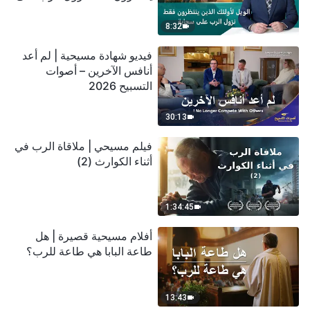
سحابة
8:32
فيديو شهادة مسيحية | لم أعد
أنافس الآخرين – أصوات
التسبيح 2026
30:13
فيلم مسيحي | ملاقاة الرب في
أثناء الكوارث (2)
1:34:45
أفلام مسيحية قصيرة | هل
طاعة البابا هي طاعة للرب؟
13:43