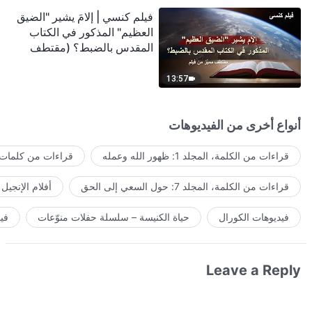
فيلم كنسي | إلامَ يشير "الضيق
العظيم" المذكور في الكتاب
المقدس بالضبط؟ (مقتطف
مميَّز من فيلم)
13:57
أنواع أخرى من الفيديوهات
قراءات من الكلمة، المجلد 1: ظهور الله وعمله
قراءات من كلمات ا
قراءات من الكلمة، المجلد 7: حول السعي إلى الحق
أفلام الإنجيل
فيديوهات الكورال
حياة الكنيسة – سلسلة حفلات منوّعات
في
Leave a Reply