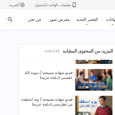
تطبيقات الهاتف المحمول
العربية
31:03
ادات
العصر الجديد
معرض صور
مَن نحن
فيديو شهادة مسيحية | الإيمان مصدر
القوة (دبلجة عربية)
36:31
فيديو شهادة | أعرف طريق معالجة
المزيد من المحتوى المشابه
الشخصية الفاسدة (دبلجة عربية)
346
/
438
35:15
فيديو شهادة مسيحية | دينونة الله
خلصتني (دبلجة عربية)
55:53
فيديو شهادة مسيحية | يوم استفقت
من غطرستي (دبلجة عربية)
41:49