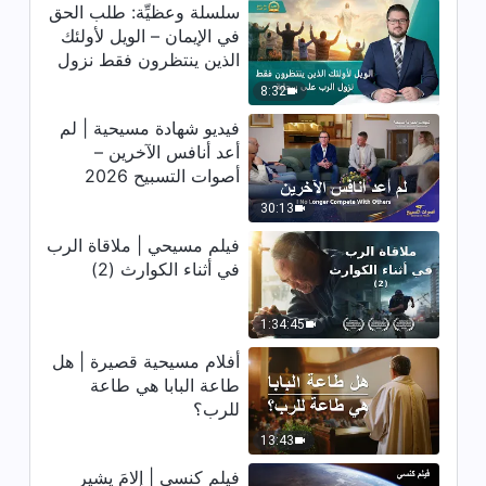
فيديو شهادة مسيحية | تعلُّم الخضوع
سلسلة وعظيِّة: طلب الحق
من خلال واجبي (دبلجة عربية)
في الإيمان – الويل لأولئك
الذين ينتظرون فقط نزول
36:41
الرب على سحابة
8:32
فيديو شهادة مسيحية | قائد الكنيسة
فيديو شهادة مسيحية | لم
ليس ضابطًا (دبلجة عربية)
أعد أنافس الآخرين –
أصوات التسبيح 2026
37:32
30:13
فيديو شهادة مسيحية | تأملات في
فيلم مسيحي | ملاقاة الرب
طلب الاسم والربح (دبلجة عربية)
في أثناء الكوارث (2)
27:55
1:34:45
فيديو شهادة مسيحية | الألم الذي
أفلام مسيحية قصيرة | هل
تجلبه السمعة والمكانة (دبلجة عربية)
طاعة البابا هي طاعة
للرب؟
36:04
13:43
فيديو شهادة مسيحية | حل قيود
فيلم كنسي | إلامَ يشير
القلب (دبلجة عربية)