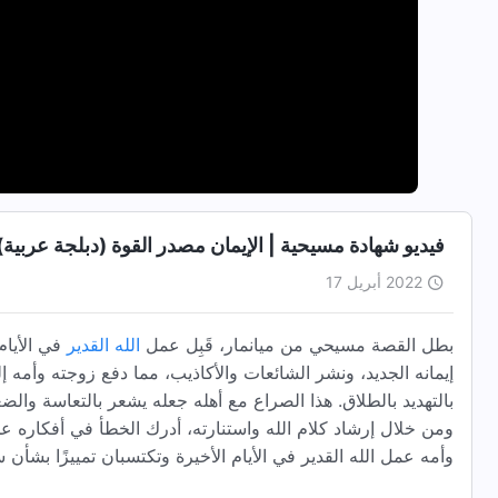
فيديو شهادة مسيحية | الإيمان مصدر القوة (دبلجة عربية)
2022 أبريل 17
بطل القصة مسيحي من ميانمار، قَبِل عمل
الله القدير
في الأيام
إيمانه الجديد، ونشر الشائعات والأكاذيب، مما دفع زوجته وأمه 
بالتهديد بالطلاق. هذا الصراع مع أهله جعله يشعر بالتعاسة والض
ومن خلال إرشاد كلام الله واستنارته، أدرك الخطأ في أفكاره عن 
وأمه عمل الله القدير في الأيام الأخيرة وتكتسبان تمييزًا بشأن