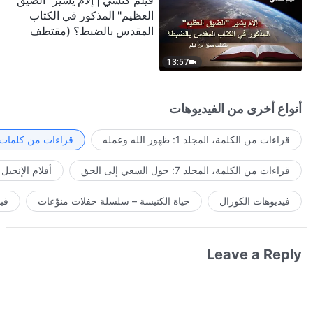
فيلم كنسي | إلامَ يشير "الضيق
العظيم" المذكور في الكتاب
المقدس بالضبط؟ (مقتطف
مميَّز من فيلم)
13:57
أنواع أخرى من الفيديوهات
قراءات من الكلمة، المجلد 1: ظهور الله وعمله
قراءات من كلمات ا
قراءات من الكلمة، المجلد 7: حول السعي إلى الحق
أفلام الإنجيل
فيديوهات الكورال
حياة الكنيسة – سلسلة حفلات منوّعات
في
Leave a Reply