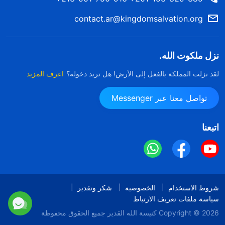
contact.ar@kingdomsalvation.org
نزل ملكوت الله.
لقد نزلت المملكة بالفعل إلى الأرض! هل تريد دخوله؟
اعرف المزيد
تواصل معنا عبر Messenger
اتبعنا
شروط الاستخدام
الخصوصية
شكر وتقدير
سياسة ملفات تعريف الارتباط
Copyright © 2026
كنيسة الله القدير
جميع الحقوق محفوظة