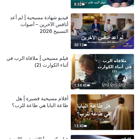
8:32
فيديو شهادة مسيحية | لم أعد
أنافس الآخرين – أصوات
التسبيح 2026
30:13
فيلم مسيحي | ملاقاة الرب في
أثناء الكوارث (2)
1:34:45
أفلام مسيحية قصيرة | هل
طاعة البابا هي طاعة للرب؟
13:43