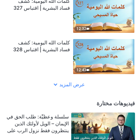
كلمات الله اليومية: كشف
فساد البشرية | اقتباس 327
12:32
كلمات الله اليومية: كشف
فساد البشرية | اقتباس 328
12:43
عرض المزيد
فيديوهات مختارة
سلسلة وعظيِّة: طلب الحق في
الإيمان – الويل لأولئك الذين
ينتظرون فقط نزول الرب على
سحابة