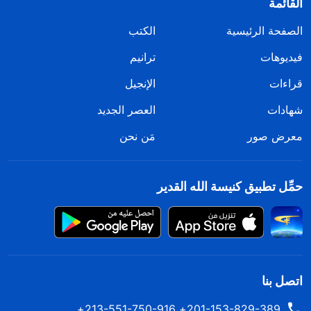
القائمة
الصفحة الرئيسية
الكتب
فيديوهات
ترانيم
قراءات
الإنجيل
شهادات
العصر الجديد
معرض صور
مَن نحن
حمِّل تطبيق كنيسة الله القدير
اتصل بنا
201-153-829-389+ 213-551-750-916+