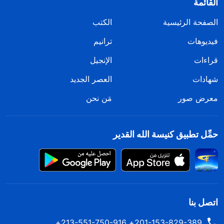
القائمة
الصفحة الرئيسية
الكتب
فيديوهات
ترانيم
قراءات
الإنجيل
شهادات
العصر الجديد
معرض صور
مَن نحن
حمِّل تطبيق كنيسة الله القدير
اتصل بنا
201-153-829-389+ 213-551-750-916+