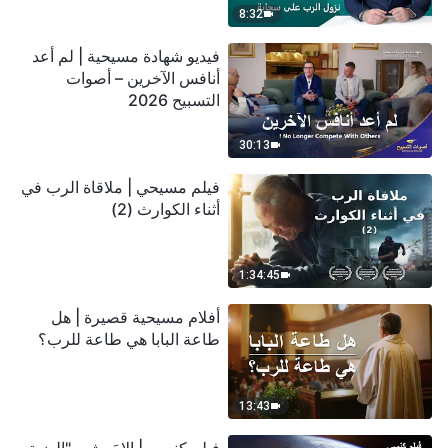
8:32
فيديو شهادة مسيحية | لم أعد
أنافس الآخرين – أصوات
التسبيح 2026
30:13
فيلم مسيحي | ملاقاة الرب في
أثناء الكوارث (2)
1:34:45
أفلام مسيحية قصيرة | هل
طاعة البابا هي طاعة للرب؟
13:43