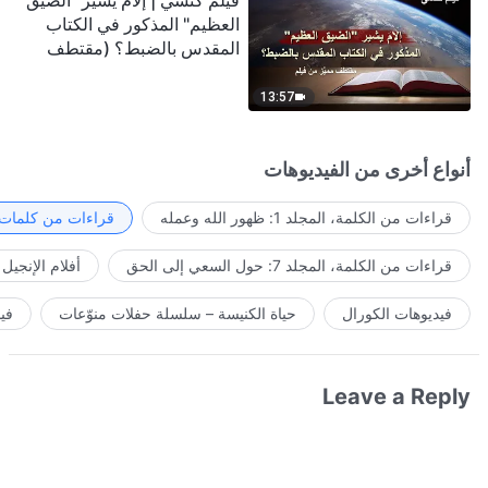
فيلم كنسي | إلامَ يشير "الضيق
العظيم" المذكور في الكتاب
المقدس بالضبط؟ (مقتطف
مميَّز من فيلم)
13:57
أنواع أخرى من الفيديوهات
قراءات من الكلمة، المجلد 1: ظهور الله وعمله
قراءات من كلمات ا
قراءات من الكلمة، المجلد 7: حول السعي إلى الحق
أفلام الإنجيل
فيديوهات الكورال
حياة الكنيسة – سلسلة حفلات منوّعات
في
Leave a Reply