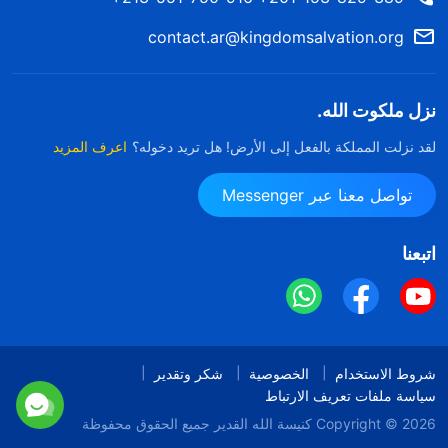
contact.ar@kingdomsalvation.org
نزل ملكوت الله.
لقد نزلت المملكة بالفعل إلى الأرض! هل تريد دخوله؟
اعرف المزيد
تواصل معنا عبر Messenger
اتبعنا
شروط الاستخدام
الخصوصية
شكر وتقدير
سياسة ملفات تعريف الارتباط
Copyright © 2026
كنيسة الله القدير
جميع الحقوق محفوظة