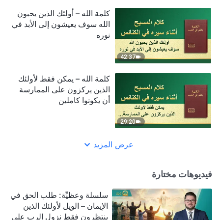
كلمة الله – أولئك الذين يحبون
الله سوف يعيشون إلى الأبد في
نوره
42:37
كلمة الله – يمكن فقط لأولئك
الذين يركزون على الممارسة
أن يكونوا كاملين
29:20
عرض المزيد
فيديوهات مختارة
سلسلة وعظيِّة: طلب الحق في
الإيمان – الويل لأولئك الذين
ينتظرون فقط نزول الرب على