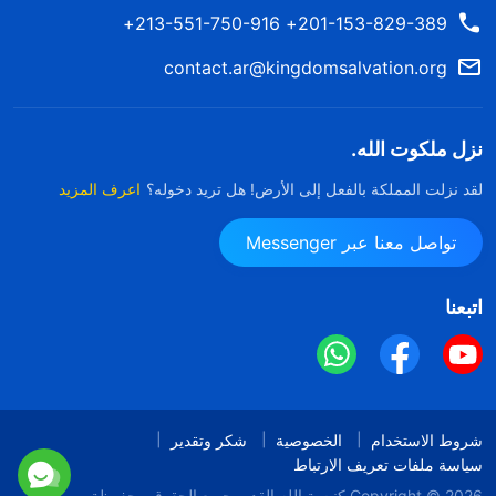
201-153-829-389+ 213-551-750-916+
contact.ar@kingdomsalvation.org
نزل ملكوت الله.
لقد نزلت المملكة بالفعل إلى الأرض! هل تريد دخوله؟
اعرف المزيد
تواصل معنا عبر Messenger
اتبعنا
شروط الاستخدام
الخصوصية
شكر وتقدير
سياسة ملفات تعريف الارتباط
Copyright © 2026
كنيسة الله القدير
جميع الحقوق محفوظة