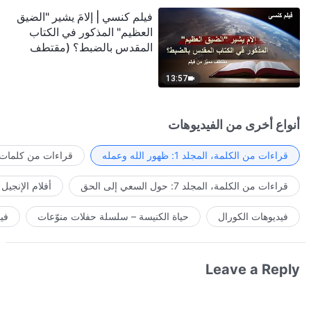
فيلم كنسي | إلامَ يشير "الضيق
العظيم" المذكور في الكتاب
المقدس بالضبط؟ (مقتطف
مميَّز من فيلم)
13:57
أنواع أخرى من الفيديوهات
قراءات من الكلمة، المجلد 1: ظهور الله وعمله
قراءات من كلمات ا
قراءات من الكلمة، المجلد 7: حول السعي إلى الحق
أفلام الإنجيل
فيديوهات الكورال
حياة الكنيسة – سلسلة حفلات منوّعات
في
Leave a Reply