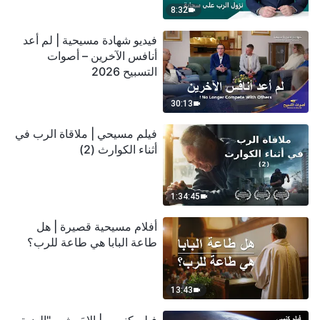
8:32
فيديو شهادة مسيحية | لم أعد
أنافس الآخرين – أصوات
التسبيح 2026
30:13
فيلم مسيحي | ملاقاة الرب في
أثناء الكوارث (2)
1:34:45
أفلام مسيحية قصيرة | هل
طاعة البابا هي طاعة للرب؟
13:43