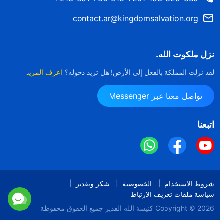
contact.ar@kingdomsalvation.org
نزل ملكوت الله.
لقد نزلت المملكة بالفعل إلى الأرض! هل تريد دخوله؟
اعرف المزيد
تواصل معنا عبر Messenger
اتبعنا
شروط الاستخدام
الخصوصية
شكر وتقدير
سياسة ملفات تعريف الارتباط
Copyright © 2026
كنيسة الله القدير
جميع الحقوق محفوظة