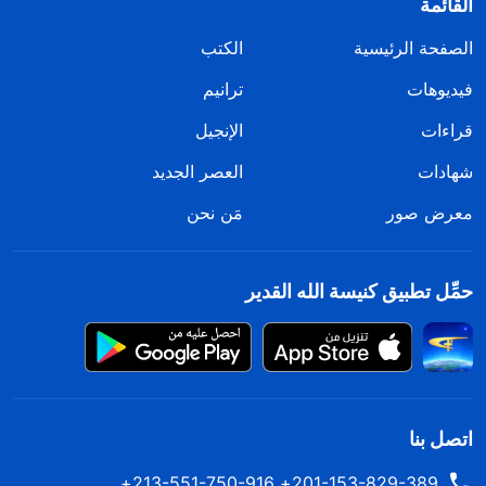
القائمة
الصفحة الرئيسية
الكتب
فيديوهات
ترانيم
قراءات
الإنجيل
شهادات
العصر الجديد
معرض صور
مَن نحن
حمِّل تطبيق كنيسة الله القدير
اتصل بنا
201-153-829-389+ 213-551-750-916+