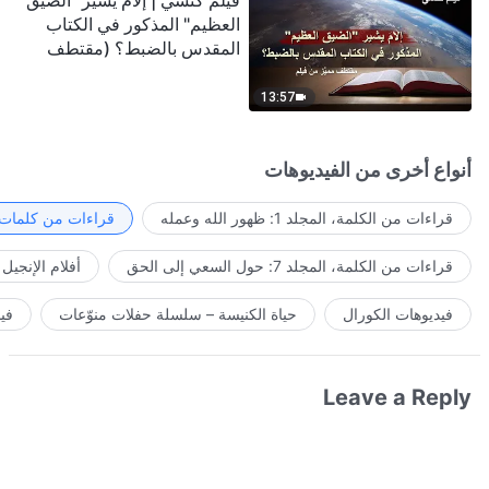
فيلم كنسي | إلامَ يشير "الضيق
العظيم" المذكور في الكتاب
المقدس بالضبط؟ (مقتطف
مميَّز من فيلم)
13:57
أنواع أخرى من الفيديوهات
قراءات من الكلمة، المجلد 1: ظهور الله وعمله
قراءات من كلمات ا
قراءات من الكلمة، المجلد 7: حول السعي إلى الحق
أفلام الإنجيل
فيديوهات الكورال
حياة الكنيسة – سلسلة حفلات منوّعات
في
Leave a Reply