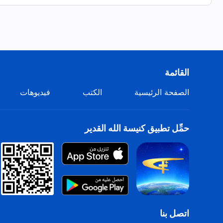
لا يزال الشَّيطان مستحوذًا على كلِّ جزءٍ مِن أجسادنا.
لنستعيد سلطان الله، يجب أن يتطهَّر هيكله.
لكيْ يمتلكنا الله بالكامل فإنَّ هذا يتطلَّب معركة حياةٍ أو موتٍ.
القائمة
نصلب نفوسنا القديمة،
الصفحة الرئيسية
الكتب
فيديوهات
ثمَّ بعد ذلك يمكن لحياة المسيح المُقام أنْ تأخذ السِّيادة.
الآن يمضي الرُّوح القدس نحو كلِّ جزءٍ منَّا ويبدأ معركةً!
حمِّل تطبيق كنيسة الله القدير
طالما أنَّنا نرغب في التَّضحية
والتَّعاون مع الله،
سيشرق الله دائمًا نوره ليطهِّرنا مِن الدَّاخل
ويعيد الاستحواذ على كلِّ ما امتلكه الشَّيطان مِن جديدٍ،
اتصل بنا
لكيْ يمكن أنْ يكمِّلنا.