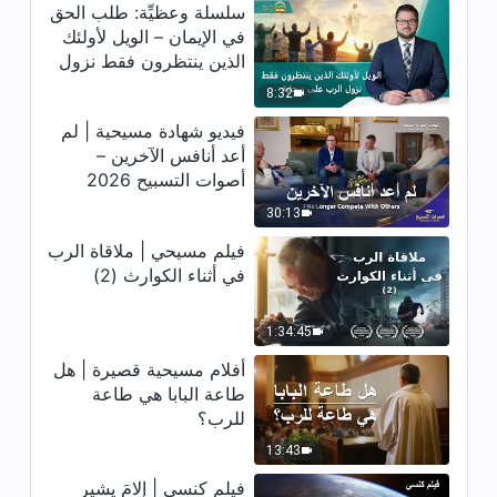
سلسلة وعظيِّة: طلب الحق
في الإيمان – الويل لأولئك
الذين ينتظرون فقط نزول
الرب على سحابة
8:32
فيديو شهادة مسيحية | لم
أعد أنافس الآخرين –
أصوات التسبيح 2026
30:13
فيلم مسيحي | ملاقاة الرب
في أثناء الكوارث (2)
1:34:45
أفلام مسيحية قصيرة | هل
طاعة البابا هي طاعة
للرب؟
13:43
فيلم كنسي | إلامَ يشير