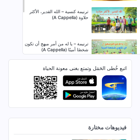
ترنيمة كنسية – الله القدير، الأكثر
حلاوة (A Cappella)
4:27
ترنيمة – يا له من أمر مبهج أن تكون
شخصًا أمينًا (A Cappella)
4:52
اتبع خُطى الحَمَل وتمتع بغنى معونة الحياة
ترنيمة – حياتنا ليست بلا جدوى –
قدّموا محبةً للمسيح (A Cappella)
2:48
ترنيمة – نتيجة معرفة الله (A
Cappella)
فيديوهات مختارة
10:07