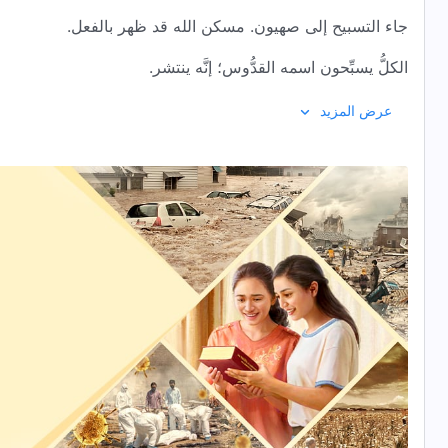
جاء التسبيح إلى صهيون. مسكن الله قد ظهر بالفعل.
الكلُّ يسبِّحون اسمه القدُّوس؛ إنَّه ينتشر.
الله القدير
!
عرض المزيد
حاكم الكون، مسيح الأيَّام الأخيرة،
الشَّمس المضيئة المشرقة
قد قام مِن جبل صهيون أكثر جبال الكون جلالًا.
الله القدير! نحن جميعًا نهتف لك، ونغنِّي ونرقص.
أنت حقًّا مخلِّصنا وملك الكون!
لقد صنعتَ جماعةً مِن الغالبين وأكملت خطَّة تدبير الله.
على الجميع أنْ يعودوا إلى هذا الجبل،
ويركعوا ويصلُّوا أمام عرشك!