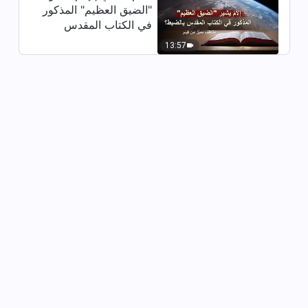
"الضيق العظيم" المذكور
في الكتاب المقدس
بالضبط؟ (مقتطف مميَّز
13:57
من فيلم)