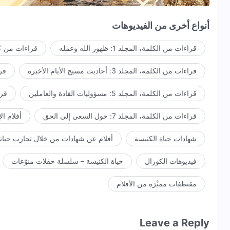
أنت الإله الواحد الحقيقيُّ؛ أنت مجيدٌ ومكرَّمٌ.
أنواع أخرى من الفيديوهات
كلُّ المجد والتَّسبيح والسُّلطان لعرشك!
قراءات من الكلمة، المجلد 1: ظهور الله وعمله
قراءات من كل
مصدر الحياة ينبع مِن العرش،
قراءات من الكلمة، المجلد 3: أحاديث مسيح الأيام الأخيرة
قراء
تسقي وتطعم شعبك،
قراءات من الكلمة، المجلد 5: مسؤوليات القادة والعاملين
قراءا
حياتنا تتغيَّر كلَّ يومٍ. نورٌ جديدٌ ينيرنا ويتبعنا،
قراءات من الكلمة، المجلد 7: حول السعي إلى الحق
أفلام ال
ويكشف دائمًا أمورًا جديدةً عن الله.
شهادات حياة الكنيسة
أفلام عن شهادات من خلال تجارب حياتي
تأكَّد مِن الإله الحقيقيِّ مِن خلال الاختبار.
فيديوهات الكورال
حياة الكنيسة – سلسلة حفلات منوّعات
يظهر كلام الله باستمرار،
يظهر داخل النَّاس الصَّحيحة.
مقتطفات مميَّزة من الأفلام
نحن حقًّا مباركون!
Leave a Reply
نلاقي الله وجهًا لوجهٍ كلَّ يوم،