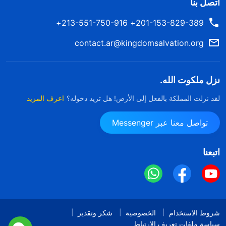
اتصل بنا
201-153-829-389+ 213-551-750-916+
contact.ar@kingdomsalvation.org
نزل ملكوت الله.
لقد نزلت المملكة بالفعل إلى الأرض! هل تريد دخوله؟
اعرف المزيد
تواصل معنا عبر Messenger
اتبعنا
شروط الاستخدام
الخصوصية
شكر وتقدير
سياسة ملفات تعريف الارتباط