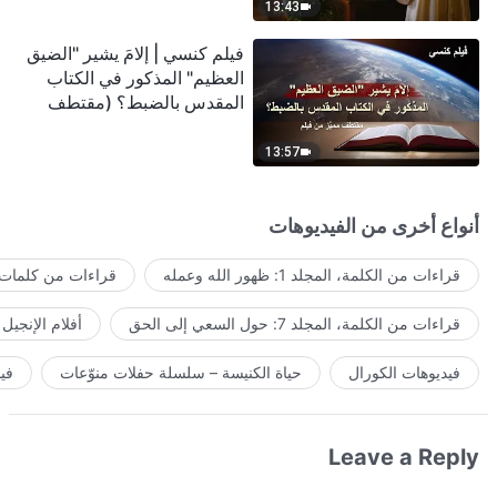
13:43
فيلم كنسي | إلامَ يشير "الضيق
العظيم" المذكور في الكتاب
المقدس بالضبط؟ (مقتطف
مميَّز من فيلم)
13:57
أنواع أخرى من الفيديوهات
قراءات من الكلمة، المجلد 1: ظهور الله وعمله
قراءات من كلمات ا
قراءات من الكلمة، المجلد 7: حول السعي إلى الحق
أفلام الإنجيل
فيديوهات الكورال
حياة الكنيسة – سلسلة حفلات منوّعات
في
Leave a Reply