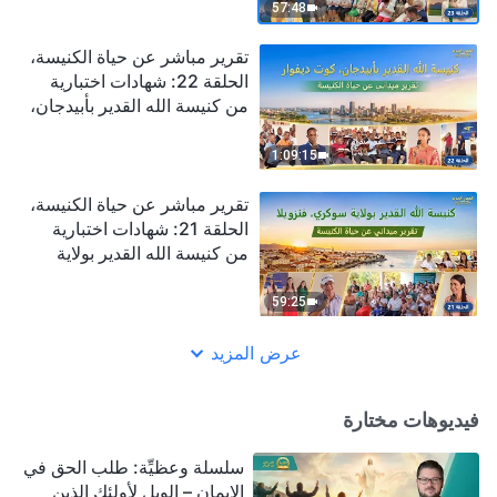
صادقًا ويعيش في النور
57:48
تقرير مباشر عن حياة الكنيسة،
الحلقة 22: شهادات اختبارية
من كنيسة الله القدير بأبيدجان،
كوت ديفوار: لا يمكننا التحرر
من قيود الشخصيات الفاسدة
1:09:15
إلا بربح الحق
تقرير مباشر عن حياة الكنيسة،
الحلقة 21: شهادات اختبارية
من كنيسة الله القدير بولاية
سوكري، فنزويلا: اختبار
الدينونة ورؤية محبة الله
59:25
عرض المزيد
فيديوهات مختارة
سلسلة وعظيِّة: طلب الحق في
الإيمان – الويل لأولئك الذين