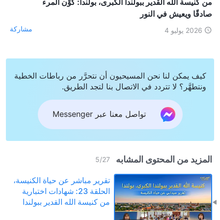
من كنيسة الله القدير ببولندا الكبرى، بولندا: كَوْن المرء
صادقًا ويعيش في النور
مشاركة
2026 يوليو 4
كيف يمكن لنا نحن المسيحيون أن نتحرَّر من رباطات الخطية
ونتطهَّر؟ لا تتردد في الاتصال بنا لتجد الطريق.
تواصل معنا عبر Messenger
المزيد من المحتوى المشابه
5
/
27
تقرير مباشر عن حياة الكنيسة،
الحلقة 23: شهادات اختبارية
من كنيسة الله القدير ببولندا
الكبرى، بولندا: كَوْن المرء