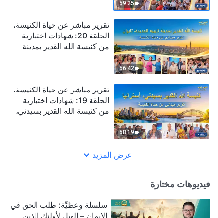
الدينونة ورؤية محبة الله
59:25
تقرير مباشر عن حياة الكنيسة،
الحلقة 20: شهادات اختبارية
من كنيسة الله القدير بمدينة
تايبيه الجديدة، تايوان: السعي
لتكون شخصًا يرضي الله
56:42
تقرير مباشر عن حياة الكنيسة،
الحلقة 19: شهادات اختبارية
من كنيسة الله القدير بسيدني،
أستراليا: النمو عبر الفشل
والنكسات
58:19
عرض المزيد
فيديوهات مختارة
سلسلة وعظيِّة: طلب الحق في
الإيمان – الويل لأولئك الذين