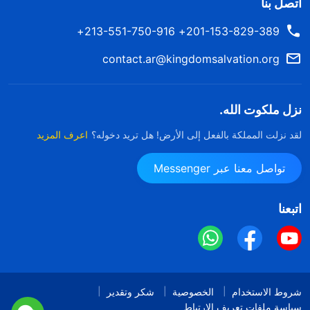
اتصل بنا
201-153-829-389+ 213-551-750-916+
contact.ar@kingdomsalvation.org
نزل ملكوت الله.
لقد نزلت المملكة بالفعل إلى الأرض! هل تريد دخوله؟
اعرف المزيد
تواصل معنا عبر Messenger
اتبعنا
شروط الاستخدام
الخصوصية
شكر وتقدير
سياسة ملفات تعريف الارتباط