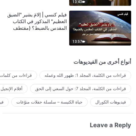
13:43
فيلم كنسي | إلامَ يشير "الضيق
العظيم" المذكور في الكتاب
المقدس بالضبط؟ (مقتطف
مميَّز من فيلم)
13:57
أنواع أخرى من الفيديوهات
قراءات من الكلمة، المجلد 1: ظهور الله وعمله
قراءات من كلمات ا
قراءات من الكلمة، المجلد 7: حول السعي إلى الحق
أفلام الإنجيل
فيديوهات الكورال
حياة الكنيسة – سلسلة حفلات منوّعات
في
Leave a Reply