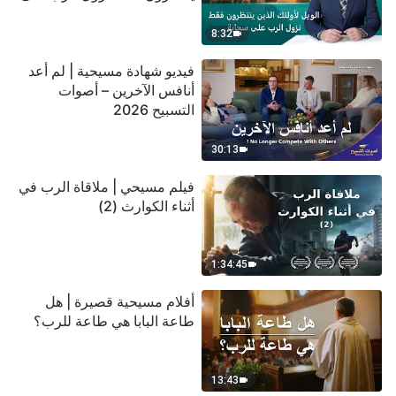
سحابة
8:32
فيديو شهادة مسيحية | لم أعد
أنافس الآخرين – أصوات
التسبيح 2026
30:13
فيلم مسيحي | ملاقاة الرب في
أثناء الكوارث (2)
1:34:45
أفلام مسيحية قصيرة | هل
طاعة البابا هي طاعة للرب؟
13:43