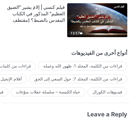
فيلم كنسي | إلامَ يشير "الضيق
العظيم" المذكور في الكتاب
المقدس بالضبط؟ (مقتطف
مميَّز من فيلم)
13:57
أنواع أخرى من الفيديوهات
قراءات من الكلمة، المجلد 1: ظهور الله وعمله
قراءات من كلمات ا
قراءات من الكلمة، المجلد 7: حول السعي إلى الحق
أفلام الإنجيل
فيديوهات الكورال
حياة الكنيسة – سلسلة حفلات منوّعات
في
Leave a Reply