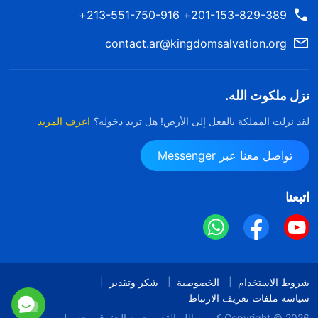
201-153-829-389+ 213-551-750-916+
contact.ar@kingdomsalvation.org
نزل ملكوت الله.
لقد نزلت المملكة بالفعل إلى الأرض! هل تريد دخوله؟
اعرف المزيد
تواصل معنا عبر Messenger
اتبعنا
شروط الاستخدام
الخصوصية
شكر وتقدير
سياسة ملفات تعريف الارتباط
Copyright © 2026
كنيسة الله القدير
جميع الحقوق محفوظة