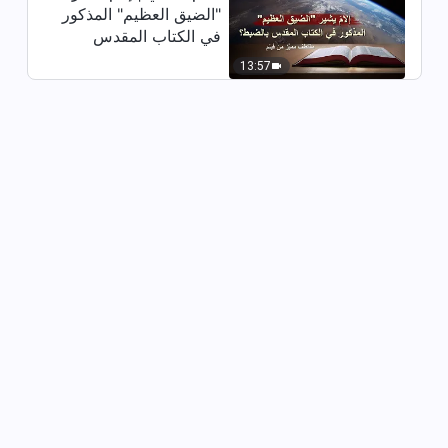
"الضيق العظيم" المذكور
الواجب كشفتني (دبلجة عربية)
في الكتاب المقدس
بالضبط؟ (مقتطف مميَّز
38:00
13:57
من فيلم)
فيديو شهادة مسيحية | لم أعد أرتعد
خوفًا (دبلجة عربية)
31:44
فيديو شهادة مسيحية | التأمل في رد
المعروف (دبلجة عربية)
35:47
فيديو شهادة مسيحية | ما الذي منعني
من التحدث بصدق؟ (دبلجة عربية)
40:05
فيديو شهادة مسيحية | التظاهر بالفهم
دمرني (دبلجة عربية)