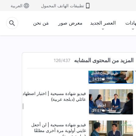
على القيادة (دبلجة عربية)
تطبيقات الهاتف المحمول
العربية
47:02
ادات
العصر الجديد
معرض صور
مَن نحن
فيديو شهادة مسيحية | التخلي عن
غيرتي أخيرًا (دبلجة عربية)
23:10
المزيد من المحتوى المشابه
126
/
437
فيديو شهادة مسيحية | طريق الإيمان
الشاق لفتاة هندية (دبلجة عربية)
24:23
فيديو شهادة مسيحية | اختبار اضطهاد
عائلي (دبلجة عربية)
21:37
فيديو شهادة مسيحية | لن أجعل
غايتي أولوية مرة أخرى مطلقًا