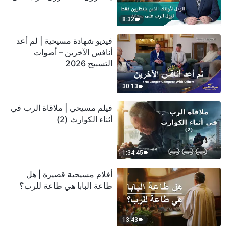
سحابة
8:32
فيديو شهادة مسيحية | لم أعد
أنافس الآخرين – أصوات
التسبيح 2026
30:13
فيلم مسيحي | ملاقاة الرب في
أثناء الكوارث (2)
1:34:45
أفلام مسيحية قصيرة | هل
طاعة البابا هي طاعة للرب؟
13:43