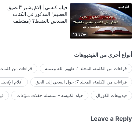
فيلم كنسي | إلامَ يشير "الضيق
العظيم" المذكور في الكتاب
المقدس بالضبط؟ (مقتطف
مميَّز من فيلم)
13:57
أنواع أخرى من الفيديوهات
قراءات من الكلمة، المجلد 1: ظهور الله وعمله
قراءات من كلمات ا
قراءات من الكلمة، المجلد 7: حول السعي إلى الحق
أفلام الإنجيل
فيديوهات الكورال
حياة الكنيسة – سلسلة حفلات منوّعات
في
Leave a Reply