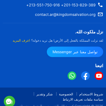
201-153-829-389+ 213-551-750-916+
contact.ar@kingdomsalvation.org
نزل ملكوت الله.
لقد نزلت المملكة بالفعل إلى الأرض! هل تريد دخوله؟
اعرف المزيد
تواصل معنا عبر Messenger
اتبعنا
شروط الاستخدام
الخصوصية
شكر وتقدير
سياسة ملفات تعريف الارتباط
Copyright © 2026
كنيسة الله القدير
جميع الحقوق محفوظة