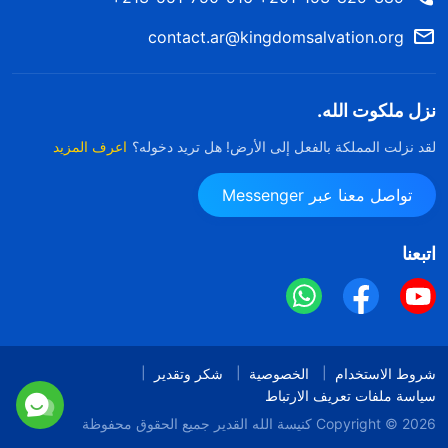
contact.ar@kingdomsalvation.org
نزل ملكوت الله.
لقد نزلت المملكة بالفعل إلى الأرض! هل تريد دخوله؟
اعرف المزيد
تواصل معنا عبر Messenger
اتبعنا
شروط الاستخدام
الخصوصية
شكر وتقدير
سياسة ملفات تعريف الارتباط
Copyright © 2026
كنيسة الله القدير
جميع الحقوق محفوظة