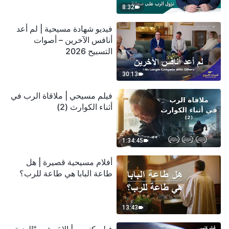
8:32
فيديو شهادة مسيحية | لم أعد
أنافس الآخرين – أصوات
التسبيح 2026
30:13
فيلم مسيحي | ملاقاة الرب في
أثناء الكوارث (2)
1:34:45
أفلام مسيحية قصيرة | هل
طاعة البابا هي طاعة للرب؟
13:43