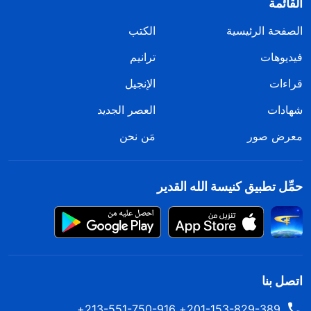
القائمة
الصفحة الرئيسية
الكتب
فيديوهات
ترانيم
قراءات
الإنجيل
شهادات
العصر الجديد
معرض صور
مَن نحن
حمِّل تطبيق كنيسة الله القدير
اتصل بنا
201-153-829-389+ 213-551-750-916+