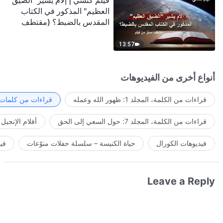
فيلم كنسي | إلامَ يشير "الضيق
العظيم" المذكور في الكتاب
المقدس بالضبط؟ (مقتطف
مميَّز من فيلم)
13:57
أنواع أخرى من الفيديوهات
قراءات من الكلمة، المجلد 1: ظهور الله وعمله
قراءات من كلمات ا
قراءات من الكلمة، المجلد 7: حول السعي إلى الحق
أفلام الإنجيل
فيديوهات الكورال
حياة الكنيسة – سلسلة حفلات منوّعات
في
Leave a Reply