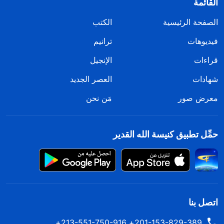
القائمة
الصفحة الرئيسية
الكتب
فيديوهات
ترانيم
قراءات
الإنجيل
شهادات
العصر الجديد
معرض صور
مَن نحن
حمِّل تطبيق كنيسة الله القدير
اتصل بنا
201-153-829-389+ 213-551-750-916+