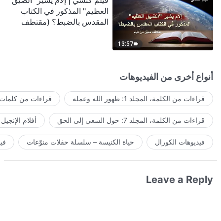
فيلم كنسي | إلامَ يشير "الضيق
العظيم" المذكور في الكتاب
المقدس بالضبط؟ (مقتطف
مميَّز من فيلم)
13:57
أنواع أخرى من الفيديوهات
قراءات من الكلمة، المجلد 1: ظهور الله وعمله
قراءات من كلمات ا
قراءات من الكلمة، المجلد 7: حول السعي إلى الحق
أفلام الإنجيل
فيديوهات الكورال
حياة الكنيسة – سلسلة حفلات منوّعات
في
Leave a Reply