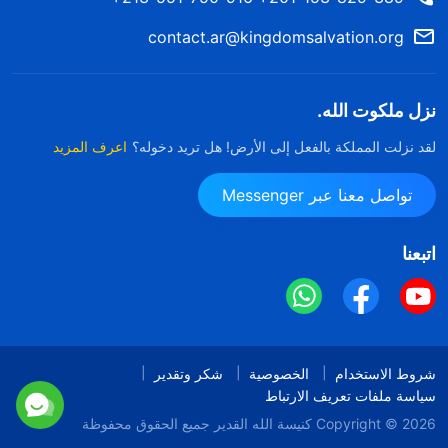
contact.ar@kingdomsalvation.org
نزل ملكوت الله.
لقد نزلت المملكة بالفعل إلى الأرض! هل تريد دخوله؟
اعرف المزيد
تواصل معنا عبر Messenger
اتبعنا
شروط الاستخدام
الخصوصية
شكر وتقدير
سياسة ملفات تعريف الارتباط
Copyright © 2026
كنيسة الله القدير
جميع الحقوق محفوظة