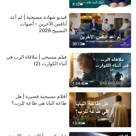
8:32
فيديو شهادة مسيحية | لم أعد
أنافس الآخرين – أصوات
التسبيح 2026
30:13
فيلم مسيحي | ملاقاة الرب في
أثناء الكوارث (2)
1:34:45
أفلام مسيحية قصيرة | هل
طاعة البابا هي طاعة للرب؟
13:43