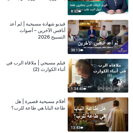
سحابة
8:32
فيديو شهادة مسيحية | لم أعد
أنافس الآخرين – أصوات
التسبيح 2026
30:13
فيلم مسيحي | ملاقاة الرب في
أثناء الكوارث (2)
1:34:45
أفلام مسيحية قصيرة | هل
طاعة البابا هي طاعة للرب؟
13:43