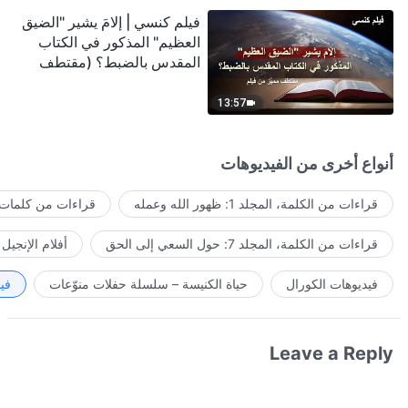
فيلم كنسي | إلامَ يشير "الضيق
العظيم" المذكور في الكتاب
المقدس بالضبط؟ (مقتطف
مميَّز من فيلم)
13:57
أنواع أخرى من الفيديوهات
قراءات من الكلمة، المجلد 1: ظهور الله وعمله
قراءات من كلمات ا
قراءات من الكلمة، المجلد 7: حول السعي إلى الحق
أفلام الإنجيل
فيديوهات الكورال
حياة الكنيسة – سلسلة حفلات منوّعات
في
Leave a Reply