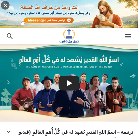
ترنيمة – اسمُ اللهِ القديرِ يُشهد له في كُلِّ أُمَمِ العالَمِ (فيديو