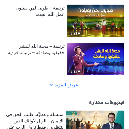
ترنيمة – طوبى لمن يقبلون
عمل الله الجديد‎‎
3:21
ترنيمة – محبة الله للبشر
حقيقية وصادقة – ترنيمة فردية
3:27
عرض المزيد
فيديوهات مختارة
سلسلة وعظيِّة: طلب الحق في
الإيمان – الويل لأولئك الذين
ينتظرون فقط نزول الرب على