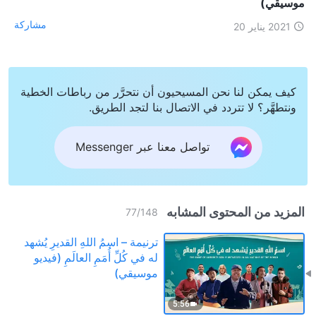
موسيقي)
مشاركة
2021 يناير 20
كيف يمكن لنا نحن المسيحيون أن نتحرَّر من رباطات الخطية
ونتطهَّر؟ لا تتردد في الاتصال بنا لتجد الطريق.
تواصل معنا عبر Messenger
المزيد من المحتوى المشابه
77
/
148
ترنيمة – اسمُ اللهِ القديرِ يُشهد
له في كُلِّ أُمَمِ العالَمِ (فيديو
موسيقي)
5:56