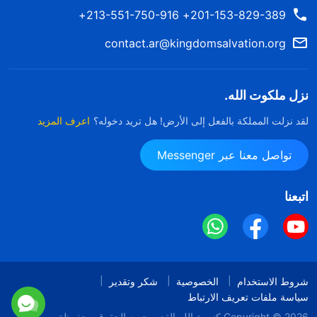
201-153-829-389+ 213-551-750-916+
contact.ar@kingdomsalvation.org
نزل ملكوت الله.
لقد نزلت المملكة بالفعل إلى الأرض! هل تريد دخوله؟
اعرف المزيد
تواصل معنا عبر Messenger
اتبعنا
شروط الاستخدام
الخصوصية
شكر وتقدير
سياسة ملفات تعريف الارتباط
Copyright © 2026
كنيسة الله القدير
جميع الحقوق محفوظة