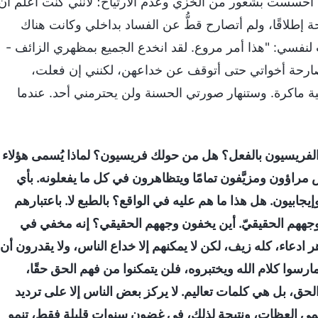
ني أحسست بشعور من الخزي وعدم الارتياح؛ لأنني كنت أعلم أن
 إطلاقًا، ولم أتصارح قطُّ عن الفساد بداخلي وكانت هناك
نفسي: "هذا أمر مروع. لقد انخدع الجميع بمظهري الزائف -
صارحة أخواتي حتى أتوقف عن خداعهن، لكنني إن فعلت،
ماكرة. وستنهار صورتي الحسنة ولن يحترمني أحد. عندما
فريسيون بالفعل؟ هل من حولك فريسيون؟ لماذا يُسمى هؤلاء
راؤون ومزيَّفون تمامًا ويتظاهرون في كل ما يفعلونه. بأي
بيون. هل هذا ما هم عليه في الواقع؟ بالطبع لا. باعتبارهم
 وجههم الحقيقيّ. أين يخفون وجههم الحقيقي؟ إنه مخفي في
 ادعاء، كله زيف، لكن لا يمكنهم إلا خداع الناس، ولا يقدرون أن
مارسوا كلام الله ويختبروه، فلن يتمكنوا من فهم الحق حقًا،
حق، بل هي كلمات تعاليم. لا يركز بعض الناس إلا على ترديد
أسمى العظات، ونتيجة لذلك، في غضون سنوات قليلة فقط، تنمو