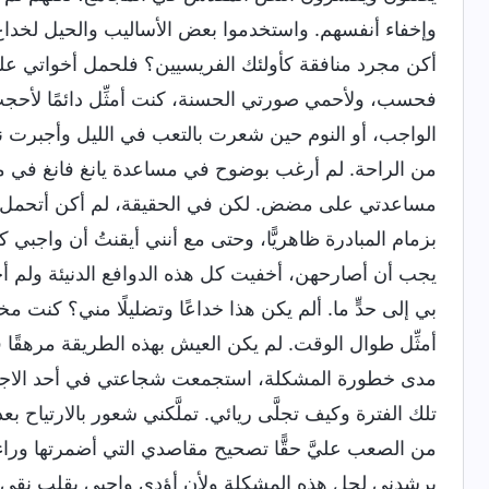
وإخفاء أنفسهم. واستخدموا بعض الأساليب والحيل لخداع ال
أكن مجرد منافقة كأولئك الفريسيين؟ فلحمل أخواتي على ا
فحسب، ولأحمي صورتي الحسنة، كنت أمثِّل دائمًا لأحجب 
الواجب، أو النوم حين شعرت بالتعب في الليل وأجب
من الراحة. لم أرغب بوضوح في مساعدة يانغ فانغ في مقطع
مساعدتي على مضض. لكن في الحقيقة، لم أكن أتحمل م
بزمام المبادرة ظاهريًّا، وحتى مع أنني أيقنتُ أن واجبي
يجب أن أصارحهن، أخفيت كل هذه الدوافع الدنيئة ولم أخ
بي إلى حدٍّ ما. ألم يكن هذا خداعًا وتضليلًا مني؟ كنت 
أمثِّل طوال الوقت. لم يكن العيش بهذه الطريقة مرهقًا
مدى خطورة المشكلة، استجمعت شجاعتي في أحد الاجتماع
تلك الفترة وكيف تجلَّى ريائي. تملَّكني شعور بالارتياح 
من الصعب عليَّ حقًّا تصحيح مقاصدي التي أضمرتها وراء أد
يرشدني لحل هذه المشكلة ولأن أؤدي واجبي بقلب نقي