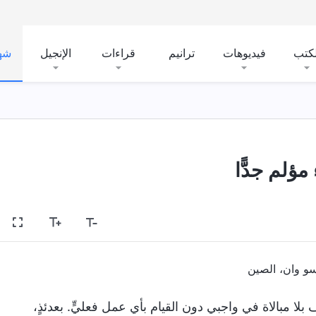
لكتب
فيديوهات
ترانيم
قراءات
الإنجيل
شه
 مؤلم جدًّا
سو وان، الصين
أنني كنت أتصرف بلا مبالاة في واجبي دون القيام بأي عمل فعليٍّ. بعدئذٍ،