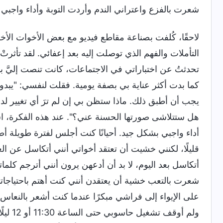
شعرت بالفزع واعتراني الندم وأردت التوبة وأداء واجب
لاحقًا، كُلفت بصناعة مقاطع فيديو مع بعض الأخوات الأ
التأملات والفهم الذي توصلت إليه بعد إعفائي. لقد تأثرتْ 
تحدثتُ عن اختباراتي في الاجتماعات، كانت تنصت إليَّ 
كما بدت أكثر عناية بي بصفة يومية. فقلت لنفسي: "يبدو أن
يجب أن أطبق ذلك. ماذا ستظن بي إن لم ترَ أي تغيير لدي
هل ستتلاشى صورتها الحسنة عني؟". عند هذه الفكرة، استح
أداء واجبي بشكل جيد. أحيانًا كنت أجلس لفترة طويلة 
قليلًا، لكنني خشيت أن تعتقد أخواتي أنني أتكاسل عن ال
أتكاسل بعد اليوم، لا بد أن أدعهن يرون أنني أترجم كلم
شعرت بالتعب خشية أن يعتقدن أنني كنت أهتم باحتياجات
على الإيواء إلى فراشي مبكرًا عندما كنت أشعر بالنعا
ولم أو