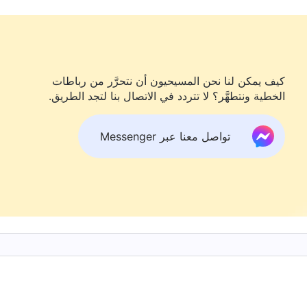
ف تكون حكيمًا إذًا؟ أنت تعلم أن الله يفحص كلّ شيءٍ ويعلمه،
يرى عقول الناس في الخفاء، سوف يكون من الحكمة أن يكون الناس
. هذا
. كشف أضداد المسيح. البند الثامن (الجزء الثاني)]
 تمامًا دوافعي وأي نوع من الأشخاص الذي أكونه. ومهما أخفيت
كيف يمكن لنا نحن المسيحيون أن نتحرَّر من رباطات
بالله لكنني لم أستطع قبول تمحيصه. ولربح إعجاب الآخرين
الخطية ونتطهَّر؟ لا تتردد في الاتصال بنا لتجد الطريق.
ًا. لقد عذبت نفسي لدرجة الإنهاك، وكان أمرًا أحمق وبائسًا
تواصل معنا عبر Messenger
لذات الجسد، فمن الطبيعي أن نحتاج إلى الراحة عندما نشعر
البشري والراحة. كان كل شيء فعلته لحمل الناس على
كماء يجب أن يتعلموا أن يكونوا صادقين، ليقبلوا تمحيص الله وأن
لعيش هكذا. بمعرفة هذا، لم أعد أرغب في التظاهر. بعدئذ، كنت
ي الليل إن شعرت بالنعاس، أويت إلى الفراش بعد العمل.
اعات، وأبادر بالوفاء بمسؤولياتي في واجبي. وعندما أصبحت
عل ذلك ليراه أي شخص آخر. كلما ألحَّت عليَّ الرغبة في
رين على ممارسة الحقّ أن يقبلوا تمحيص الله عند قيامهم