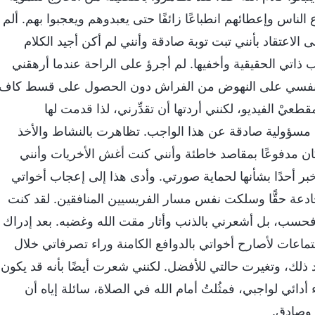
ناس وإعطائهم انطباعًا زائفًا حتى يعبدوهم ويعجبوا بهم. ألم
لاعتقاد بأنني تبت توبة صادقة وأنني لم أكن أجيد الكلام
ذاتي الحقيقية وأخفيها. لم أجرؤ على الراحة عندما أرهقني
رت نفسي على النهوض من الفراش دون الحصول على قسط كاف
يْ الفيديو، لكنني أردتها أن تقدِّرني، لذا قدمت لها
سؤولية صادقة عن هذا الواجب. تظاهرت بالنشاط والأخذ
 كان مدفوعًا بمقاصد خاطئة وأنني كنت أغش الأخريات وأنني
بر أحدًا بشأنها لحماية صورتي. وأدى هذا إلى إعجاب أخواتي
مخادعة حقًّا وسلكت نفس مسار الفريسيين المنافقين. لقد كنت
 فحسب، بل أشعرني بالذنب وأثار مقت الله وغضبه. بعد إدراك
ات لأصارح أخواتي بالدوافع الكامنة وراء تصرفاتي خلال
بعد ذلك، وتغيرت حالتي للأفضل. لكنني شعرت أيضًا بأنه قد يكون
ائي لواجبي، فمثُلتُ أمام الله في الصلاة، سائلة إياه أن
 وصادق.