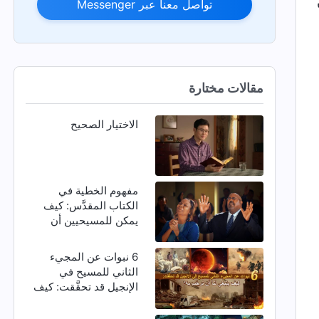
تواصل معنا عبر Messenger
مقالات مختارة
الاختيار الصحيح
مفهوم الخطية في
الكتاب المقدَّس: كيف
يمكن للمسيحيين أن
يتخلصوا من الخطية؟
6 نبوات عن المجيء
الثاني للمسيح في
الإنجيل قد تحقَّقت: كيف
ينبغي لنا أن نرحِّب به؟