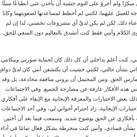
كرًا ولم أجرؤ على النوم خشية أن يأخذن عني انطباعًا سيئًا.
جة للعمل عليهما، لكنني لم أخطط لمساعدتها لصعوبتهما وكانا
ناء ذلك. لكن لم يكن لديَّ أي مشروعات تخصني، لذا إن لم
ى الكلام وأنني فقط كنت أتشدق بالتعاليم دون السعي للحق.
بي، كنت أعلم بداخلي أن كل ذلك كان لحماية صورتي ومكانتي.
ي بشأن حالتي، لكنني خشيت أن يكتشفن أنني كان لديَّ دوافع
 أمارس الحق. ومن المحتمل أن يروني منافقة مخادعة، بل وقد
ني هذه الأفكار عازفة عن مصارحة الجميع. وفي الاجتماعات
لك بعض الاختبارات والمعرفة الإيجابية مع الإبقاء على أفكاري
بارات الإيجابية، زاد احترام أخواتي لي، وفي أحد الاجتماعات
كة بأفكاري عن الحق بوضوح شديد. وسمعت فيما بعد أن أختين
 بشأن فسادي، وأنني كنت منخرطة بشكل فعال تمامًا في أداء