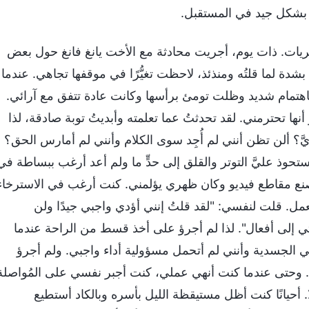
ي بشكل جيد في المستقبل.
خريات. ذات يوم، أجريت محادثة مع الأخت يانغ فانغ حول بعض
بشدة لما قلتُه ومنذئذ، لاحظت تغيُّرًا في موقفها تجاهي. عندما
باهتمام شديد وظلت تومئ برأسها وكانت عادة تتفق مع آرائي.
ها تحترمني. لقد تحدثتُ عما تعلمته وأبديتُ توبة صادقة، لذا
َّ؟ ألن تظن أنني لم أُجِد سوى الكلام وأنني لم أمارس الحق؟
وذ عليَّ التوتر والقلق إلى حدٍّ ما ولم أعد أرغب ببساطة في
أصنع مقاطع فيديو وكان ظهري يؤلمني. كنت أرغب في الاسترخاء
عمل. قلت لنفسي: "لقد قلتُ إنني أؤدي واجبي جيدًا ولن
اتي إلى أفعال". لذا لم أجرؤ على أخذ قسط من الراحة عندما
ي الجسدية وأنني لم أتحمل مسؤولية أداء واجبي. ولم أجرؤ
س. وحتى عندما كنت أنهي عملي، كنت أجبر نفسي على المُواصلة
قف تشغيل حاسوبي حتى الساعة 11:30 أو 12 ليلًا. أحيانًا كنت أظل مستيقظة الليل بأسره وبالكاد أستطيع