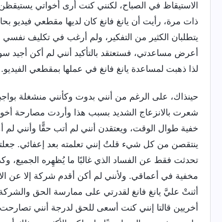
الاستيقاظ في الصباح، لكنني كنت أرى أخواتي يستيقظن مب
ذات مرة، رأيت أن يانغ فانغ كان لديها مقطعي فيديو بحا
يتطلبان الكثير من التفكير، ولم أرغب في تكليف نفسي ع
أعرض مساعدتي، فستعتقد بالتأكيد أنني لم أكن أجيد سو
لذا ذهبت لمساعدة يانغ فانغ في عملها بمقطعي الفيديو.
حينذاك، على الرغم من أنني بدوت وكأنني منشغلة بواج
شعرت بالانزعاج الشديد بسبب هذا وأردت مصارحة أخوات
خفية طوال الوقت، ويعتقدن أنني لم أتب حقًّا وأنني لم
ينتقصن من كل شيء قلتُ إنني تعلمته بعد إعفائي. جعلت
تحدثت فقط عن الفساد الذي غالبًا ما يُظهِره الجميع، وكذ
مخفية في أعماقي. ولأنني لم أكن أقدم شركة إلا عن الاخت
أثنتْ عليَّ يانغ فانغ لقدرتي على ممارسة الحق والشر
أخريين قالتا إنني كنت أسعى للحق لدرجة أنني تصارحت