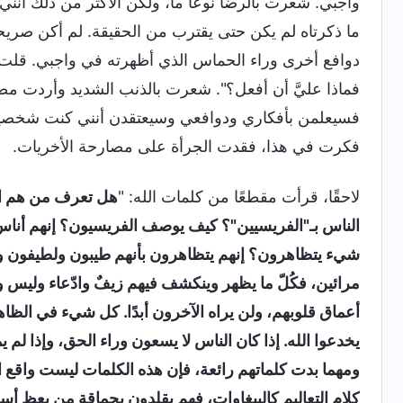
واجبي. شعرت بالرضا نوعًا ما، ولكن الأكثر من ذلك أن
ما ذكرتاه لم يكن حتى يقترب من الحقيقة. لم أكن صريحة
دوافع أخرى وراء الحماس الذي أظهرته في واجبي. قلت ل
فماذا عليَّ أن أفعل؟". شعرت بالذنب الشديد وأردت م
فسيعلمن بأفكاري ودوافعي وسيعتقدن أنني كنت شخصية 
فكرت في هذا، فقدت الجرأة على مصارحة الأخريات.
لاحقًا، قرأت مقطعًا من كلمات الله: "
هل تعرف من هم ال
الناس بـ"الفريسيين"؟ كيف يوصف الفريسيون؟ إنهم أناس م
شيء يتظاهرون؟ إنهم يتظاهرون بأنهم طيبون ولطيفون وإيجا
مرائين، فكُلّ ما يظهر وينكشف فيهم زيفٌ وادّعاء وليس
أعماق قلوبهم، ولن يراه الآخرون أبدًا. كل شيء في الظاهر
يخدعوا الله. إذا كان الناس لا يسعون وراء الحق، وإذا لم ي
ومهما بدت كلماتهم رائعة، فإن هذه الكلمات ليست واقع ال
كلام التعاليم كالببغاوات، فهم يقلدون بحماقة من يعظ 