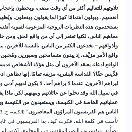
تلاوتهم للتعاليم أكثر من أي وقت مضى، ويحظون بإعجاب 
أنفسهم، ويولون اهتمامًا كبيرًا لما يقولون ويفعلون، ويُ
يستخدمون هذه النظريات الروحية المزعومة لتمويه أنفسهم
مفاهيم الناس، لكنها تفتقر إلى أي من واقع الحق. ومن خلا
وأذواقهم – يخدعون الكثير من الناس. بالنسبة للآخرين، يب
واقع الأمر مزيَّف، إذ يبدون متسامحين وصبورين ومُحبين، 
الواقع ادعاء. يعتقد الآخرون أن مثل هؤلاء الأشخاص قدي
قدِّيس حقًا؟ القداسة البشرية مزيفة تمامًا. إنها تظاهر، ا
ليراهم الآخرون. عندما لا يراهم أحد، لا يكون لديهم أدنى ول
في سبيل الله وقد تخلوا عن عائلاتهم ومهنهم. لكن ماذا
عملياتهم الخاصة في الكنيسة، ويستفيدون من الكنيسة ويس
الناس هم الفريسيون المراؤون المعاصرون
"
(الكلمة، ج. 3. أحاديث مسيح الأيام الأخيرة. ستَّة مُؤشِّرات لنمو الحياة)
تأملت في كلمة الله، فكرت كيف بدا الفريسيون في غاية ا
يصلُّون ويفسرون النص المقدس في المجامع، لكنهم لم يتبعو