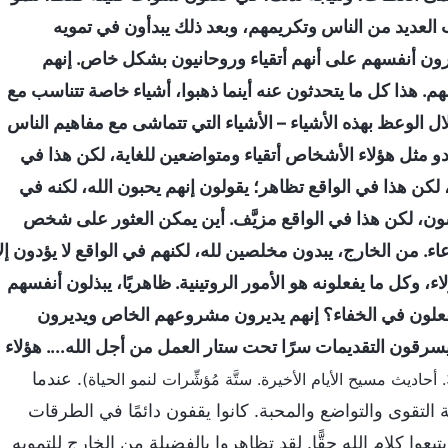
العديد من الناس وتكريمهم، وبعد ذلك يبدأون في تمويه
ظهرون أنفسهم على أنهم أتقياء وروحانيون بشكل خاص. إنهم
. هذا كل ما يتحدثون عنه أينما ذهبوا، أشياء خاصة تتناسب مع
ل الوعظ بهذه الأشياء – الأشياء التي تتماشى مع مفاهيم الناس
دو مثل هؤلاء الأشخاص أتقياء ومتواضعين للغاية، لكن هذا في
لكن هذا في الواقع تظاهر؛ يقولون إنهم يحبون الله، لكنه في
سون، لكن هذا في الواقع مزيَّف. أين يمكن العثور على شخص
دعاء. من الخارج، يبدون مخلصين لله، لكنهم في الواقع لا يؤدون إلا
اء، وكل ما يفعلونه هو الأمور الروتينية. ظاهريًا، يبذلون أنفسهم
 يفعلون في الخفاء؟ إنهم يديرون مشروعهم الخاص ويديرون
رقون التقديمات سرًا تحت ستار العمل من أجل الله.... هؤلاء
. عندما
لتقوى والتواضع والمحبة. كانوا يقفون دائمًا في الطرقات
ا كلام الله حقًّا. لقد تظاهروا بالفضيلة من الخارج للتمويه