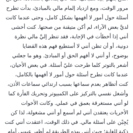
مرور الوقت، ومع ازدياد إلمام مالي بالمبادئ، بدأت تطرح
أسئلة حول أمور لا أفهمها بشكل كامل، وحتى عندما كانت
لديَّ بعض الآراء، لم أكن متيقنة من صحتها. كنت أخشى
أنني إذا أخطأت في الإجابة، فقد تنظر إليَّ مالي نظرة
دونية، أو أن تظن أنني لا أستطيع فهم هذه القضايا
بوضوح، أو أنني لا أفهم الحق أو المبادئ. وهو ما جعلني
أشعر بالتوتر كلما طرحت عليّ أسئلة. في بعض الأحيان،
عندما كانت تطرح أسئلة حول أمور لا أفهمها بالكامل،
كنت أتظاهر بعدم سماعها بسبب ارتدائي سماعات الأذن،
وأشغل نفسي بالتركيز على الكمبيوتر وتحريك الفأرة كما
لو أنني مستغرقة بعمق في عملي. وكانت الأخوات
الأخريات يعتقدن أنني لم أسمع أو أنني مشغولة، لذا كن
يُجِبْن على أسئلة مالي. في ذلك الوقت، اعتقدت أنني كنت
ذكية للغاية؛ حيث أنني بهذه الطريقة لم أظهر عيوبي أمام