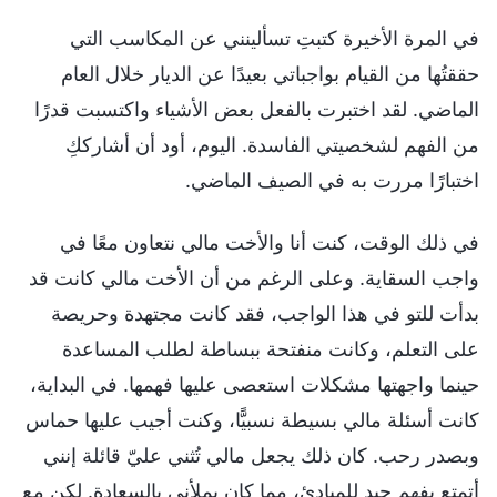
في المرة الأخيرة كتبتِ تسألينني عن المكاسب التي
حققتُها من القيام بواجباتي بعيدًا عن الديار خلال العام
الماضي. لقد اختبرت بالفعل بعض الأشياء واكتسبت قدرًا
من الفهم لشخصيتي الفاسدة. اليوم، أود أن أشارككِ
اختبارًا مررت به في الصيف الماضي.
في ذلك الوقت، كنت أنا والأخت مالي نتعاون معًا في
واجب السقاية. وعلى الرغم من أن الأخت مالي كانت قد
بدأت للتو في هذا الواجب، فقد كانت مجتهدة وحريصة
على التعلم، وكانت منفتحة ببساطة لطلب المساعدة
حينما واجهتها مشكلات استعصى عليها فهمها. في البداية،
كانت أسئلة مالي بسيطة نسبيًّا، وكنت أجيب عليها حماس
وبصدر رحب. كان ذلك يجعل مالي تُثني عليّ قائلة إنني
أتمتع بفهم جيد للمبادئ، مما كان يملأني بالسعادة. لكن مع