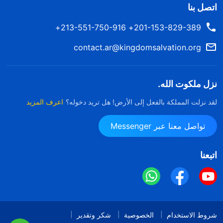
اتصل بنا
مشكلة في الشخصية. إنهم نادرًا ما يتحدثون عند مقابلة
201-153-829-389+ 213-551-750-916+
الآخرين ولا يعبرون بسهولة عن آرائهم في الأمور. لماذا لا
يعبرون عن آرائهم؟ أولًا، هم بالتأكيد يفتقرون إلى الحق ولا
contact.ar@kingdomsalvation.org
يستطيعون إدراك حقيقة الأمور. إذا تكلموا، فقد يخطئون
في الكلام، وقد تُعرف حقيقتهم، فيخافون من أن ينظر
نزل ملكوت الله.
إليهم الآخرون بازدراء، فيتظاهرون بالصمت ويتصنعون
لقد نزلت المملكة بالفعل إلى الأرض! هل تريد دخوله؟
اعرف المزيد
العمق، فيصعب على الآخرين أن يتبينوا أمرهم، فيظهرون
بمظهر الحكماء والمتميزين. وبهذا المظهر الخارجي، لا يجرؤ
تواصل معنا عبر Messenger
الناس على التقليل من شأن أضداد المسيح، وعندما يرون
اتبعنا
مظهرهم الخارجي الذي يبدو هادئًا ومتزنًا، فإنهم ينظرون
إليهم بتقدير أكبر ولا يجرؤون على الاستخفاف بهم. هذا هو
الجانب المراوغ والخبيث لأضداد المسيح. إنهم لا يعبرون عن
آرائهم بسهولة لأن معظم آرائهم لا تتماشى مع الحق، بل
شروط الاستخدام
الخصوصية
شكر وتقدير
هي مجرد أفكار وتصورات بشرية، لا تستحق أن تُطرح علنًا.