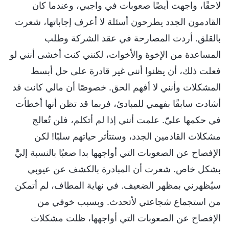
لاحقًا، واجهت أيضًا صعوبات في واجبي، وعندما كان
القادمون الجدد يطرحون أسئلة لا أعرف إجاباتها، شعرت
بالقلق. أردت المصارحة في عقد الشركة وطلب
المساعدة من الإخوة والأخوات، لكنني كنت أخشى أنني لو
فعلت ذلك، أن يظنوا أنني غير قادرة على حل أبسط
المشكلات وأنني لا أفهم الحق. خصوصًا أن مالي كانت قد
أشادت سابقًا بفهمي للمبادئ، فربما قد تظن أنها أخطأت
في حكمها عليّ. علمت أنني إذا لم أتكلم، فلن تُعالج
مشكلات القادمين الجدد، وستتأثر حياتهم سلبًا! لكن
الإفصاح عن الصعوبات التي أواجهها بدا صعبًا بالنسبة إليَّ
بشكل خاص. شعرت أن المبادرة بالكشف عن عيوبي
سيُظهرني بمظهر الضعيف. في نهاية المطاف، لم أتمكن
من استجماع شجاعتي لأتحدث. وبسبب خوفي من
الإفصاح عن الصعوبات التي أواجهها، ظلت مشكلات