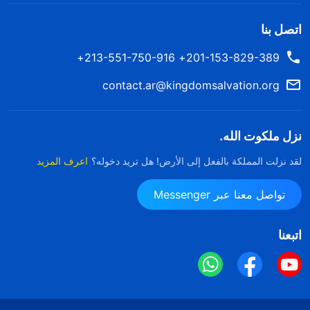
في التستر على أوجه القصور والعيوب لديها، والحفاظ
اتصل بنا
على صورتها بصفتها مشرفة. أدركت لينغ شين أنها كانت
201-153-829-389+ 213-551-750-916+
ترفع من شأن نفسها، وأنها كانت تحاول أن تتنكر بوصفها
إنسانة عظيمة ليس لديها أي عيوب. لقد كانت متكبرة حقًّا
contact.ar@kingdomsalvation.org
وتنقصها معرفة الذات! كان من الطبيعي تمامًا أن تكشف
عن مشكلاتها وعيوبها بما أنها كانت حديثة العهد بصفتها
نزل ملكوت الله.
مشرفة، وكان الله يستخدم هذه المشكلات والصعوبات
لقد نزلت المملكة بالفعل إلى الأرض! هل تريد دخوله؟
اعرف المزيد
بوصفها فرصًا لها للممارسة. فقد كان عليها أن تبحث بجدية
عن مبادئ الحق لحل هذه المشكلات، بدلًا من أن تختار
تواصل معنا عبر Messenger
تجنبها لأنها كانت ترى نفسها غير كفء؛ والأكثر من ذلك،
اتبعنا
أنها بقيامها بهذا الأمر الأخير، لم تكن تتمم مسؤولياتها. رأت
لينغ شين متطلبات الله للناس: "
لا تتعجل حلولًا لما لا
تفهمه، أحضِر مثل هذه الأمور أمام الله بوتيرة أكبر، وقدِّم
له قلبًا مخلصًا
" (شركة الله‎‎). أدركت لينغ شين أن الله يريد