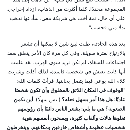
المجموعة مجددًا. كلما أكثرت من الذهاب، ازداد إحراجي.
على أي حال، ثمة أخت هي شريكة معي. سأدعها تذهب
بدلًا مني فحسب".
بعد هذه الحادثة، ظلت لينغ شين لا يمكنها أن تشعر
بالارتياح لفترة طويلة. وفي كل مرة كان الأمر يتعلق بعقد
اجتماعات للسقاة، لم تكن تريد سوى الهرب. لقد علمت
أنها كانت تعيش في شخصية فاسدة، لذلك أكلت وشربت
كلام الله بوعي فيما يتصل بحالتها. قرأتْ كلمات الله:
"
الوقوف في المكان اللائق بالمخلوق وأن تكون شخصًا
عاديًا: هل هذا أمر يسهل فعله؟
(ليس سهلًا).
أين تكمن
الصعوبة؟ هي ما يلي: يشعر الناس دائمًا بأن رؤوسهم
تعلوها هالات وألقاب كثيرة، ويمنحون أنفسهم هوية
شخصيات عظيمة وأشخاص خارقين ومكانتهم، وينخرطون