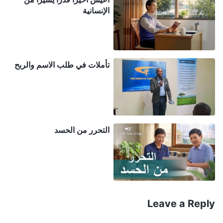
الإنسانية
الاحترام والثقة الكبيرين اللذين يحملانهما لي، فضلًا عن
التوقعات الحماسية التي حملوها تجاهي سنين عديدة. ولذلك
يتعين عليّ أن أستمر في التظاهر". ما صفة هذا التنكر؟ لقد
حولت نفسك بنجاح إلى شخصية بارزة وإنسان خارق. يريد
تأملات في طلب الاسم والربح
الإخوة والأخوات أن يأتوا إليك ليستفسروا ويستشيروا وحتى
ليلتمسوا منك المشورة حول أية مشكلات تواجههم. يبدو
أنهم لا يستطيعون أن يعيشوا من دونك. ولكن أليس قلبك
يتألم؟ بالطبع، لا يشعر بعض الناس بهذا الألم. فضد المسيح
التحرر من الحسد
لا يشعر بهذا الألم، بل يبتهج به، ظنًّا منه أن مكانته فوق
الكل. لكن الشخص العاديّ والطبيعيّ يشعر بالألم عندما
يُشوى على النار، فهو يشعر بأنه ليس شيئًا على الإطلاق،
مثل شخص عادي بالضبط. إنه لا يعتقد أنه أقوى من
الآخرين، وهو لا يرى أنه لا يمكنه إنجاز أي عمل فعلي
Leave a Reply
فحسب، بل أنه أيضًا سيؤخر عمل الكنيسة وعمل شعب