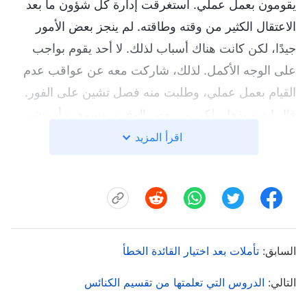
يقومون بعمل عملي. استغرقت إدارة كل شؤون ما بعد
الاعتقال الكثير من وقته وطاقته. لم ينجز بعض الأمور
جيدًا، لكن كانت هناك أسباب لذلك. لا أحد يقوم بواجب
على الوجه الأكمل. لذلك، شاركت معه عن عواقب عدم
القيام بعمل عملي، وطلبت منه فصل تشين على الفور.
قال إنه سيفعل. لكن مر بعض الوقت، وسمعت أن تشين
لا يزال يقوم بهذا الواجب. سرعان ما بحثت عن الأخ لي،
اقرأ المزيد
شريك الأخ ليو، لمعرفة ما يحدث. فقال: "كل مرة تكلفنا
بعمل، يوافق الأخ ليو تمامًا على ذلك، ولكن بعد ذلك لا أراه
ينفذ أي شيء. لقد اُنتخبت للتو، لذا فأنا لست على دراية
بتفاصيل العمل، وهو لم يساعدني. عندما واجهت
المشكلات، كان عليَّ أن أتلمّس طريقي بالاتكال على
السابق:
تأملات بعد اختيار القائدة الخطأ
الله". لقد صدمت لسماع هذا منه. كيف يمكن أن الأخ ليو
التالي:
الدروس التي تعلمتها من تقسيم الكنائس
لم ينجز أي عمل حقيقي؟ لم يكن هكذا من قبل. كنت قد