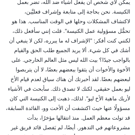
يمكن لأي شخص أن يفعل أشياء ضد الله، تضر بعمل
الكنيسة. نحن بحاجة إلى متابعة وإشراف فعليَّين،
لاكتشاف المشكلات وحلها في الوقت المناسب. هذا هو
تحمُّل مسؤولية عمل الكنيسة". قلت إنني سأفعل ذلك،
لكنني كنت أفكر: "الإشراف له ما يبرره، لكن لا ينبغي أن
أشك في كل شيء. ألا يريد الجميع طلب الحق والقيام
بالواجب جيدًا؟ بيت الله ليس مثل العالم الخارجي. على
الأخوة والأخوات أن يثقوا ببعضهم بعضًا، لا أن يتربصوا
لبعضهم بعضًا. لقد أخبرتك أن هناك سياق لعدم قيام الأخ
ليو بعمل حقيقي، لكنك لا تصدق ذلك. سأبحث في الأشياء
لأريك ماهية الأخ ليو". لذلك، ذهبت إلى الكنيسة التي كان
مسؤولًا عنها حيث اكتشفت أن الأخت وو، القائدة السابقة،
قد تولت معظم العمل. منذ انتقالها مؤخرًا، بدأت
مشروعاتهم في التدهور. أيضًا، لم يَفصل قائد فريق غير