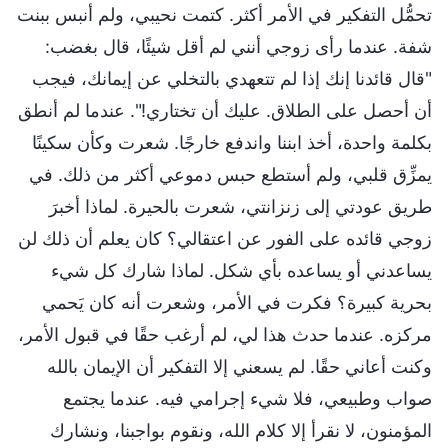
تحمُّل التفكير في الأمر أكثر. كتمت نحيبي، ولم أنبس ببنت
شفة. عندما رأى زوجي أنني لم أقل شيئًا، قال بغضب:
"قال قائدنا إنك إذا لم تتعهدي بالتخلي عن إيمانك، فيجب
أن أحصل على الطلاق. عليك أن تختاري!". عندما لم أنطق
بكلمة واحدة، أخذ ابننا واندفع خارجًا. شعرت وكأن سكينًا
يمزِّق قلبي، ولم أستطع حبس دموعي أكثر من ذلك. في
طريق عودتي إلى زنزانتي، شعرت بالحيرة. لماذا أخبرَ
زوجي قائده على الفور عن اعتقالي؟ كان يعلم أن ذلك لن
يساعدني أو يساعده بأي شكل. لماذا شارك كل شيء
بحرية كبيرة؟ فكرت في الأمر، وشعرت أنه كان يَحمي
مركزه. عندما حدث هذا لي، لم أرغب حقًا في قبول الأمر،
وكنت أعاني حقًا. لم يسعني إلا التفكير أن الإيمان بالله
صواب وطبيعي، فلا شيء إجرامي فيه. عندما يجتمع
المؤمنون، لا نقرأ إلا كلام الله، ونقوم بواجبنا، ونشارك