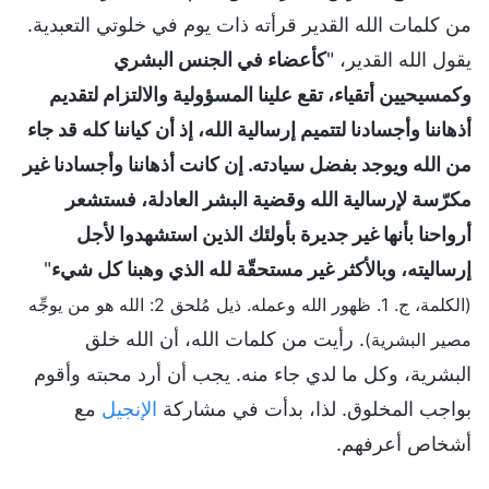
من كلمات الله القدير قرأته ذات يوم في خلوتي التعبدية.
يقول الله القدير، "
كأعضاء في الجنس البشري
وكمسيحيين أتقياء، تقع علينا المسؤولية والالتزام لتقديم
أذهاننا وأجسادنا لتتميم إرسالية الله، إذ أن كياننا كله قد جاء
من الله ويوجد بفضل سيادته. إن كانت أذهاننا وأجسادنا غير
مكرّسة لإرسالية الله وقضية البشر العادلة، فستشعر
أرواحنا بأنها غير جديرة بأولئك الذين استشهدوا لأجل
إرساليته، وبالأكثر غير مستحقّة لله الذي وهبنا كل شيء
"
(الكلمة، ج. 1. ظهور الله وعمله. ذيل مُلحق 2: الله هو من يوجِّه
. رأيت من كلمات الله، أن الله خلق
مصير البشرية)
البشرية، وكل ما لدي جاء منه. يجب أن أرد محبته وأقوم
بواجب المخلوق. لذا، بدأت في مشاركة
الإنجيل
مع
أشخاص أعرفهم.