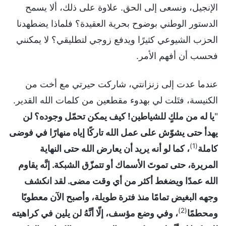
الإنجيل، ونسعى إلى الحق. علاوة على ذلك، ألا يسمح
الدستور الوطني بوضوح بحرية العقيدة؟ فلماذا يضطهدنا
الحزب الشيوعي كثيرًا ويدفع زوجي لتطليقي؟ لا يمكنني
فحسب أن أفهم الأمر.
عندما عدت إلى زنزانتي، شاركت حيرتي مع أخت من
الكنيسة، فتَلت لي بهدوء مقطعين من كلمات الله القدير.
"
يا له من ملكٍ للشياطين! كيف يمكن تحمّل وجوده؟ لن
يهدأ حتى يشوّش على عمل الله تاركًا إياه منهارًا في فوضى
(1)
كاملة
، كما لو أنه يريد أن يعارض الله حتى النهاية
المريرة، حتى تموتَ الأسماك أو تتمزّق الشبكة. إنَّه يقاوم
الله عمدًا ويضغط أكثر من أي وقت مضى. لقد انكشف
وجهه البغيض تمامًا منذ فترة طويلة، وأصبح الآن معطوبًا
(2)
ومحطمًا
، وفي وضع مؤسف، إلّا أنَّهُ لن يلين في كراهيته