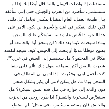
مستقبلك إذا واصلت الإيمان بالله! قال أيضًا إنك إذا لم
تستسلمي، سأطرَد من الحزب والجيش. حتى إنني سأفقد
بدل طبيعة العمل، العام المقبل! يمكنني تجاهل كل ذلك،
لكن عليك التفكير في ابنك والأسرة. لن يكون الأمر على
هذا النحو، إذا قُبض عليك ثانية. سيُحكَم عليك بالسجن،
وماذا سيحدث لابننا بعد ذلك؟ لن يلتحق أبدًا بالجامعة أو
يصبح موظفًا مدنيًا أو ينضم إلى الجيش. كيف سيجد لنفسه
مكانًا في المجتمع؟ هل سيضطر إلى العيش في خزي؟".
شعرت بالضيق أكثر لسماعه يقول ذلك. تألم قلبي بينما
كنت أحمل ابني، وفكرت: "إذا انتهى بي المطاف في
السجن يومًا ما، هل يمكن لابني أن يكبر بشكل صحي،
دون والدته إلى جواره في مثل هذه السن المبكرة؟ هل
سيتعرَّض للسخرية والتمييز؟ اذا طُرد زوجي من الحزب
والجيش فان مستقبله سيُضرب في مَقتل". لم أستطع