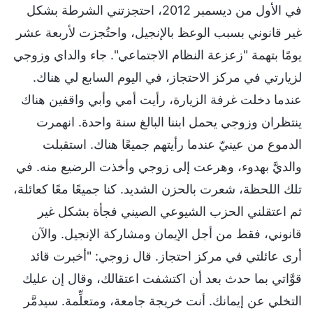
في الأول من ديسمبر 2012، احتجزتني الشرطة بشكل
غير قانوني بسبب الوعظ بالإنجيل، واحتُجزت لأربعة عشر
يومًا بتهمة "زعزعة النظام الاجتماعي". جاء والداي وزوجي
لزيارتي في مركز الاحتجاز، في اليوم السابع لي هناك.
عندما دخلت غرفة الزيارة، رأيت أمي وأبي واقفين هناك
ينتظران وزوجي يحمل ابننا البالغ سنة واحدة. انهمرت
الدموع من عينيّ عندما رأيتهم جميعًا هناك. استقبلت
والديَّ بهدوء، وهرعت إلى زوجي وأخذت الرضيع منه. في
تلك اللحظة، شعرت بالحزن الشديد. كنا جميعًا معًا كعائلة،
ثم اعتقلني الحزب الشيوعي الصيني فجأة بشكل غير
قانوني، فقط من أجل الإيمان ومشاركة الإنجيل. والآن
أرى عائلتي في مركز احتجاز. قال زوجي: "أخبرت قائد
قوَّاتي بما حدث بعد أن اكتشفت اعتقالك، وقال إن عليك
التخلي عن إيمانك. أنت خريجة جامعة، ومتعلِّمة. سيدمَّر