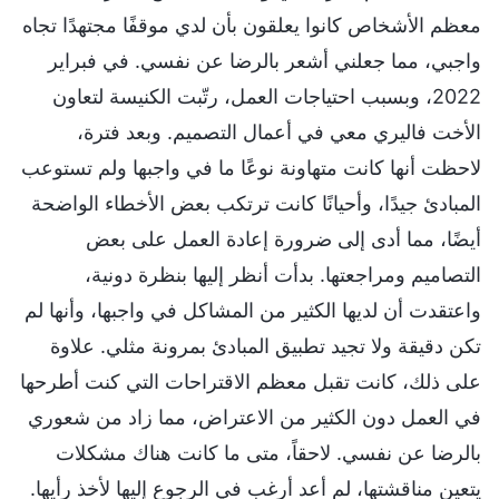
معظم الأشخاص كانوا يعلقون بأن لدي موقفًا مجتهدًا تجاه
واجبي، مما جعلني أشعر بالرضا عن نفسي. في فبراير
2022، وبسبب احتياجات العمل، رتّبت الكنيسة لتعاون
الأخت فاليري معي في أعمال التصميم. وبعد فترة،
لاحظت أنها كانت متهاونة نوعًا ما في واجبها ولم تستوعب
المبادئ جيدًا، وأحيانًا كانت ترتكب بعض الأخطاء الواضحة
أيضًا، مما أدى إلى ضرورة إعادة العمل على بعض
التصاميم ومراجعتها. بدأت أنظر إليها بنظرة دونية،
واعتقدت أن لديها الكثير من المشاكل في واجبها، وأنها لم
تكن دقيقة ولا تجيد تطبيق المبادئ بمرونة مثلي. علاوة
على ذلك، كانت تقبل معظم الاقتراحات التي كنت أطرحها
في العمل دون الكثير من الاعتراض، مما زاد من شعوري
بالرضا عن نفسي. لاحقاً، متى ما كانت هناك مشكلات
يتعين مناقشتها، لم أعد أرغب في الرجوع إليها لأخذ رأيها.