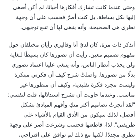
وحتى عندما كانت تشارك أفكارها أحيانًا، لم أكن أصغي
إليها بكل بساطة. بل كنت أصرّ فحسب على أن وجهة
نظري هي الصحيحة، وأنه ينبغي لها أن تتبع توجيهي.
أتذكر ذات مرة، كان لديّ أنا وفاليري رأيان مختلفان حول
مفهوم تصميم معين. رأيت أن تصورها كان بسيطًا للغاية
ولن يجذب أنظار الناس، وأنه ينبغي علينا اعتماد تصوري
بدلًا من تصورها. واصلتُ شرح كيف أن فكرتي مبتكرة
وليست مجرد فكرة تقليدية، وكيف أن منظورها غير
مناسب. وعندما حاولت أن تشرح استدلالها، قلت لنفسي:
"لقد أنجزتُ تصاميم أكثر منكِ وأفهم المبادئ بشكل
أفضل، لذلك سيكون من الأدق القيام بالأشياء على
طريقتي". لذا، قاطعتها فحسب وشرعت أصر على وجهة
نظري مجددًا. لكنها مع ذلك لم توافق على اقتراحي،