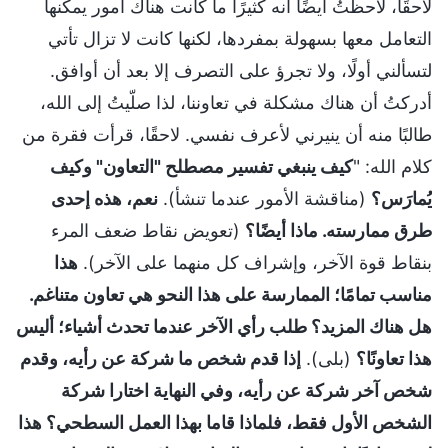
لاحقًا، لاحظتُ أيضًا أنه كثيرًا ما كانت هناك أمور يمكنها
التعامل معها بسهولة بمفردها، لكنها كانت لا تزال تأتي
لتسألني أولًا، ولا تجرؤ على التصرف إلا بعد أن أوافق.
أدركتُ أن هناك مشكلة في تعاوننا، لذا صلّيتُ إلى الله،
طالبًا منه أن ينيرني لأعرف نفسي. لاحقًا، قرأت فقرة من
كلام الله: "
كيف ينبغي تفسير مصطلح "التعاون" وكيف
يُمارَس؟
(مناقشة الأمور عندما تنشأ).
نعم، هذه إحدى
طرق ممارسته. ماذا أيضًا؟
(تعويض نقاط ضعف المرء
بنقاط قوة الآخر، وإشراف كل منهما على الآخر).
هذا
مناسب تمامًا؛ الممارسة على هذا النحو هي تعاون متناغم.
هل هناك المزيد؟ طلب رأي الآخر عندما تحدث أشياء؛ أليس
هذا تعاونًا؟
(بلى).
إذا قدم شخص ما شركة عن رأيه، وقدم
شخص آخر شركة عن رأيه، وفي النهاية اختارا شركة
الشخص الأول فقط، فلماذا قاما بهذا العمل السطحي؟ هذا