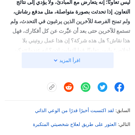
ليس تعاونًا؛ إنه يتعارض مع المبادئ، ولا يؤدي إلى نتائج
التعاون. إذا تحدثت بصورة متواصلة، مثل مدفع رشاش،
ولم تمنح الفرصة للآخرين الذين يرغبون في التحدث، ولم
تستمع للآخرين حتى بعد أن عبَّرت عن كل أفكارك، فهل
هذا نقاش؟ هل هذه شركة؟ إن هذا عمل روتيني بلا
إخلاص؛ وليس تعاونًا. فما التعاون إذن؟ إنه عندما تتمكن
أنت، بعد أن عبَّرت عن أفكارك وقراراتك، من طلب آراء
اقرأ المزيد
الآخرين ووجهات نظرهم، ثم تقارن أقوالهم ووجهات
نظرهم بأقوالك ووجهات نظرك، بينما يقوم بعض الأشخاص
بممارسة التمييز بين هذه الأفكار ووجهات النظر، وطلب
المبادئ، ومن ثم التوصل إلى تفاهم مشترك وتحديد المسار
الصحيح للممارسة. هذا هو معنى النقاش والشركة؛ هذا هو
السابق:
لقد اكتسبت أخيرًا قدرًا من الوعي الذاتي
معنى التعاون
"
[الكلمة، ج. 4. كشف أضداد المسيح. البند
التالي:
العثور على طريق لعلاج شخصيتي المتكبرة
الثامن: يجعلون الآخرين يخضعون لهم وحدهم، وليس للحقِّ ولا