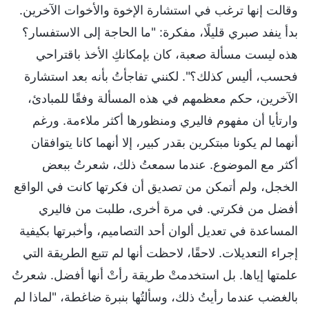
وقالت إنها ترغب في استشارة الإخوة والأخوات الآخرين.
بدأ ينفد صبري قليلًا، مفكرة: "ما الحاجة إلى الاستفسار؟
هذه ليست مسألة صعبة، كان بإمكانكِ الأخذ باقتراحي
فحسب، أليس كذلك؟". لكنني تفاجأتُ بأنه بعد استشارة
الآخرين، حكم معظمهم في هذه المسألة وفقًا للمبادئ،
وارتأيا أن مفهوم فاليري ومنظورها أكثر ملاءمة. ورغم
أنهما لم يكونا مبتكرين بقدر كبير، إلا أنهما كانا يتوافقان
أكثر مع الموضوع. عندما سمعتُ ذلك، شعرتُ ببعض
الخجل، ولم أتمكن من تصديق أن فكرتها كانت في الواقع
أفضل من فكرتي. في مرة أخرى، طلبت من فاليري
المساعدة في تعديل ألوان أحد التصاميم، وأخبرتها بكيفية
إجراء التعديلات. لاحقًا، لاحظت أنها لم تتبع الطريقة التي
علمتها إياها. بل استخدمتْ طريقة رأتْ أنها أفضل. شعرتُ
بالغضب عندما رأيتُ ذلك، وسألتُها بنبرة ضاغطة، "لماذا لم